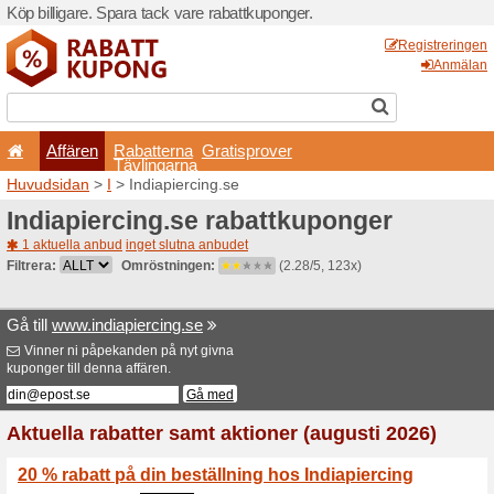
Köp billigare. Spara tack va
Affären
Rabatterna
Tävlingarna
Huvudsidan
>
I
> Indiapierc