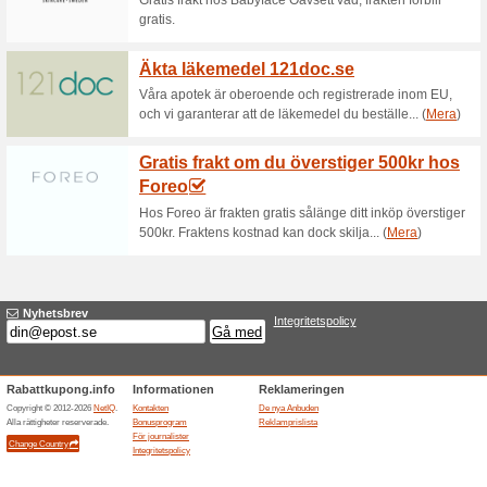
Aktuella rabatter sa
20 % rabatt på din be
46% det fungerade
Aktioner
20% rabatt på din beställning 
Relaterade rabatter 