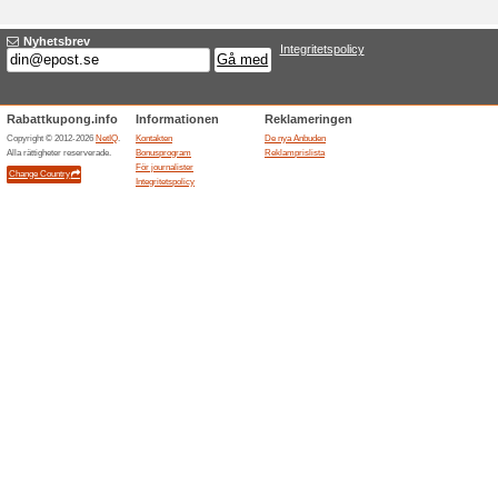
Aktuella rabatter sa
Nyhetsbrev
Vi rekommenderar
100% det
Skriv in dig för vårt nyhetsb
senaste nytt.