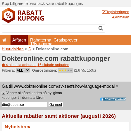
Köp billigare. Spara tack va
Affären
Rabatterna
Tävlingarna
Huvudsidan
>
D
> Dokteron