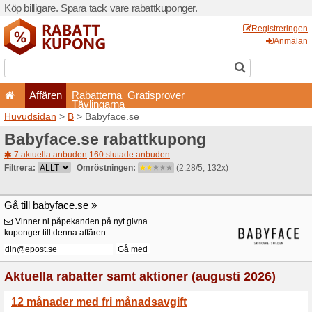
Köp billigare. Spara tack va
Affären
Rabatterna
Tävlingarna
Huvudsidan
>
B
> Babyface