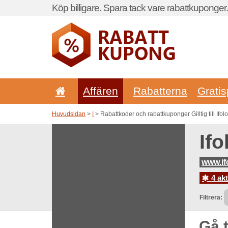
Köp billigare. Spara tack vare rabattkuponger.
Affären
Rabatterna
Gratis
Huvudsidan
>
I
> Rabattkoder och rabattkuponger Gilltig till Ifolo
If
www.if
4 ak
Filtrera:
Gå t