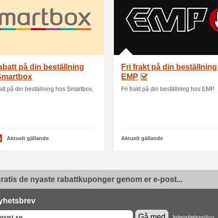
abatt på din beställning
Fri frakt på din beställnin
Smartbox
EMP
tt på din beställning hos Smartbox.
Fri frakt på din beställning hos EMP.
g
Aktuelt gällande
Aktuelt gällande
ratis de nyaste rabattkuponger genom er e-post...
yhetsbrev
Gå med
Integritetspolicy