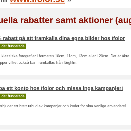
uella rabatter samt aktioner (au
 rabatt på att framkalla dina egna bilder hos Ifolor
 det fungerade
klassiska fotografier i formaten 10cm, 11cm, 13cm eller i 20cm. Det är äkta
pper vilket också kan framkallas från färgfilm.
a ett konto hos Ifolor och missa inga kampanjer!
 det fungerade
 erbjuder ett brett utbud av kampanjer och koder för sina vanliga användare!