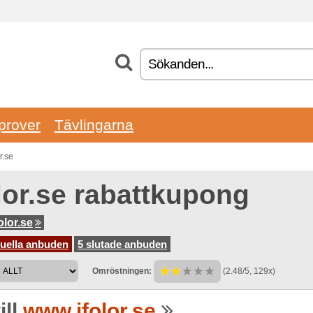
prover
Tävlingarna
r.se
olor.se rabattkupong
olor.se
tuella anbuden
5 slutade anbuden
Omröstningen:
(2.48/5, 129x)
ill
www.ifolor.se