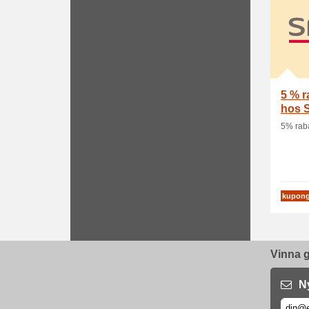
5 % r
hos 
5% raba
kupon
Vinna g
N