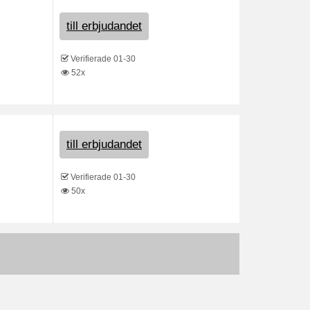
till erbjudandet
Verifierade 01-30
52x
till erbjudandet
Verifierade 01-30
50x