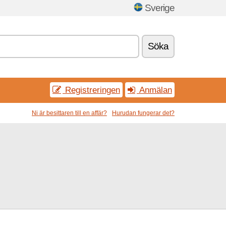
Sverige
Söka
Registreringen
Anmälan
Ni är besittaren till en affär?
Hurudan fungerar det?