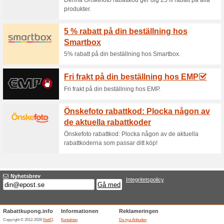
Aktuella rabatter sa
Dammtussen.se rabattk
100% det fungerade
Kupong
Dammtussen.se rabattkod: 5 % r
rabattkoden i kassan. Här fy
dammsugarmunstycken, doftprodu