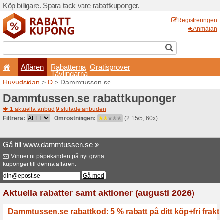
Köp billigare. Spara tack va
Affären
Rabatterna
Tävlingarna
Huvudsidan
>
D
> Dammtus