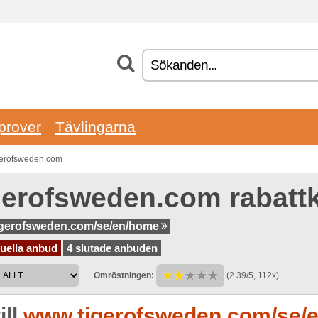
prover
Tävlingarna
igerofsweden.com
gerofsweden.com rabatt
gerofsweden.com/se/en/home
uella anbud
4 slutade anbuden
Omröstningen:
(2.39/5, 112x)
ill
www.tigerofsweden.com/se/en