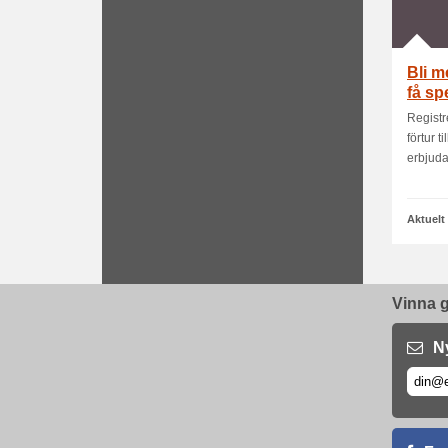
Bli m
få sp
Registr
förtur 
erbjud
Aktuelt
Vinna g
N