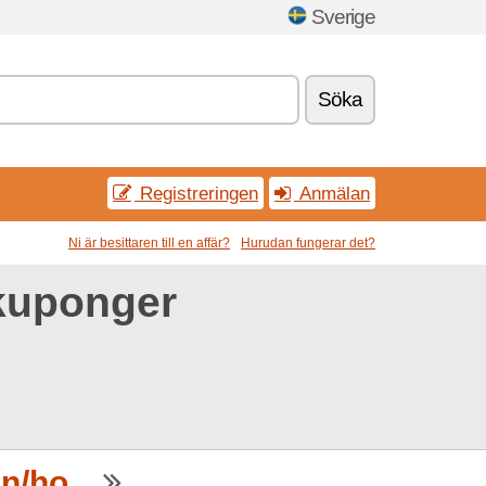
Sverige
Söka
Registreringen
Anmälan
Ni är besittaren till en affär?
Hurudan fungerar det?
kuponger
/ho...