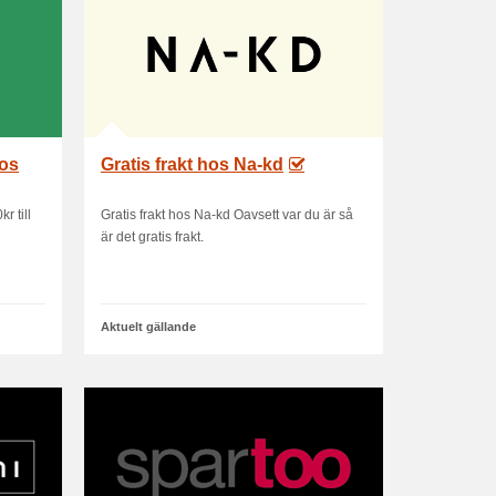
hos
Gratis frakt hos Na-kd
r till
Gratis frakt hos Na-kd Oavsett var du är så
är det gratis frakt.
Aktuelt gällande