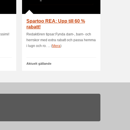
Spartoo REA: Upp till 60 %
rabatt!
issimi!
Redaktören tipsar:Fynda dam-, barn- och
herrskor med extra rabatt och passa hemma
i lugn och ro. ... (
Mera
)
Aktuelt gällande