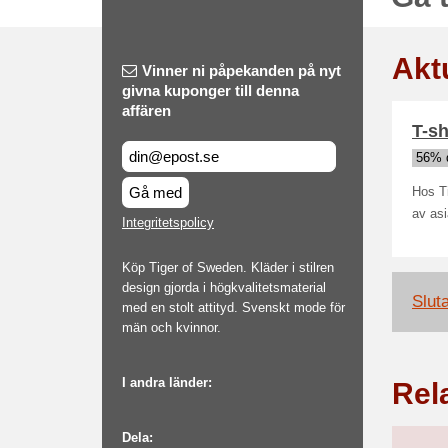
Akt
Vinner ni påpekanden på nyt
givna kuponger till denna
affären
T-sh
56% 
Gå med
Hos Ti
av asi
Integritetspolicy
Köp Tiger of Sweden. Kläder i stilren
design gjorda i högkvalitetsmaterial
Slut
med en stolt attityd. Svenskt mode för
män och kvinnor.
I andra länder:
Rel
Dela: