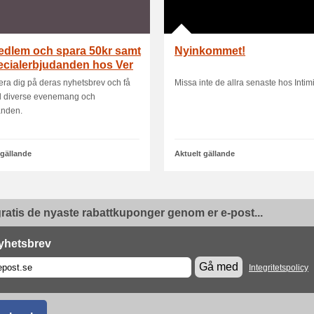
edlem och spara 50kr samt
Nyinkommet!
ecialerbjudanden hos Ver
era dig på deras nyhetsbrev och få
Missa inte de allra senaste hos Intim
till diverse evenemang och
anden.
 gällande
Aktuelt gällande
ratis de nyaste rabattkuponger genom er e-post...
yhetsbrev
Gå med
Integritetspolicy