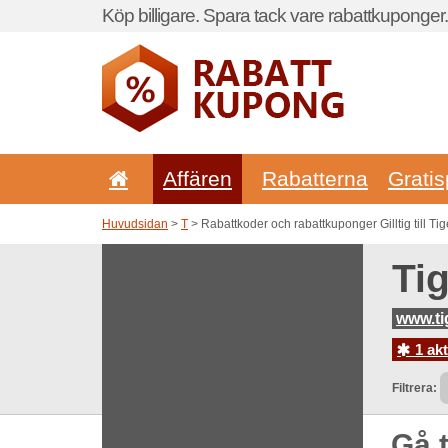
Köp billigare. Spara tack vare rabattkuponger.
Affären
Rabatterna
Gratis
Huvudsidan
>
T
> Rabattkoder och rabattkuponger Gilltig till T
Ti
www.ti
1 akt
Filtrera:
Gå t