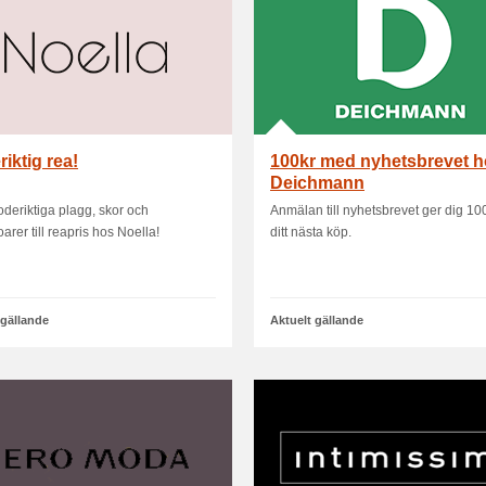
iktig rea!
100kr med nyhetsbrevet 
Deichmann
oderiktiga plagg, skor och
Anmälan till nyhetsbrevet ger dig 100k
arer till reapris hos Noella!
ditt nästa köp.
 gällande
Aktuelt gällande