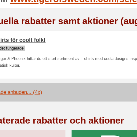
uella rabatter samt aktioner (au
irts för coolt folk!
det fungerade
ger & Phoenix hittar du ett stort sortiment av T-shirts med coola designs insp
atisk kultur.
ade anbuden... (4x)
aterade rabatter och aktioner