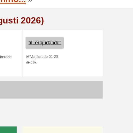
gusti 2026)
till erbjudandet
Verifierade 01-23
irerade
59x