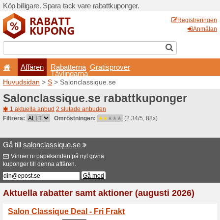
Köp billigare. Spara tack va
Affären
Rabatterna
Tävlingarna
Huvudsidan
>
S
> Saloncla