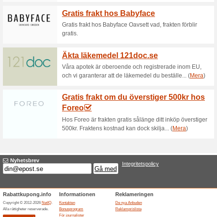
Aktuella rabatter sa
Salon Classique Deal 
38% det fungerade
Aktioner
Salon Classique Deal - Fri Fra
Slutade anbuden... (2x)