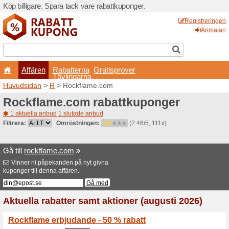
Köp billigare. Spara tack va
Affären
Rabatterna
Tävlingarna
Huvudsidan
>
R
> Rockfla