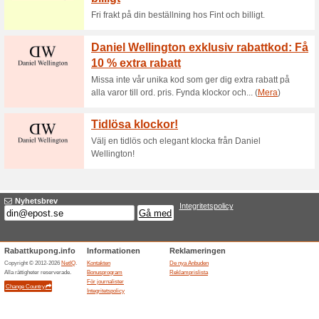
Aktuella rabatter sa
Rockflame erbjudande
55% det fungerade
Aktioner
Rockflame erbjudande - 50% r
Slutade anbuden... (1x)