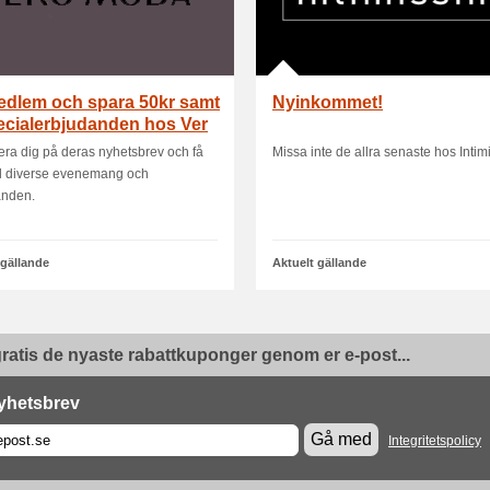
edlem och spara 50kr samt
Nyinkommet!
ecialerbjudanden hos Ver
era dig på deras nyhetsbrev och få
Missa inte de allra senaste hos Intim
till diverse evenemang och
anden.
 gällande
Aktuelt gällande
ratis de nyaste rabattkuponger genom er e-post...
yhetsbrev
Gå med
Integritetspolicy