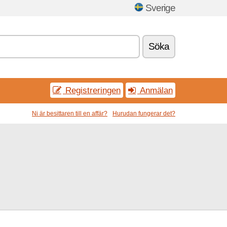
Sverige
Söka
Registreringen
Anmälan
Ni är besittaren till en affär?
Hurudan fungerar det?