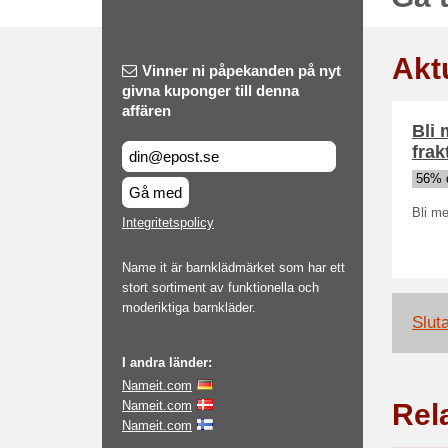
Akt
Vinner ni påpekanden på nyt
givna kuponger till denna
affären
Bli 
frak
56% 
Gå med
Bli me
Integritetspolicy
Name it är barnklädmärket som har ett
stort sortiment av funktionella och
moderiktiga barnkläder.
Slut
I andra länder:
Nameit.com
Nameit.com
Rel
Nameit.com