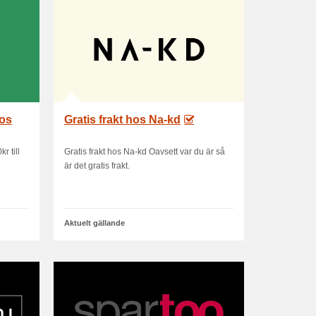
hos
Gratis frakt hos Na-kd
r till
Gratis frakt hos Na-kd Oavsett var du är så
är det gratis frakt.
Aktuelt gällande