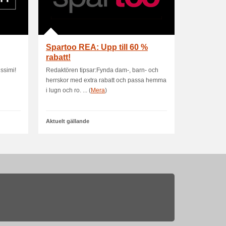
Spartoo REA: Upp till 60 %
rabatt!
issimi!
Redaktören tipsar:Fynda dam-, barn- och
herrskor med extra rabatt och passa hemma
i lugn och ro. ... (
Mera
)
Aktuelt gällande