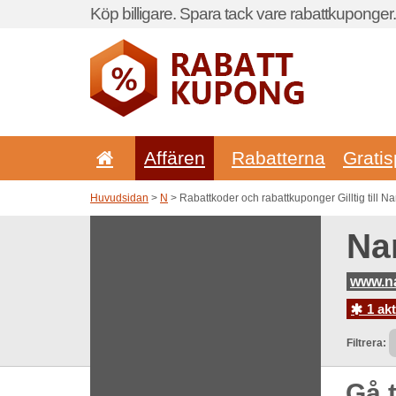
Köp billigare. Spara tack vare rabattkuponger.
Affären
Rabatterna
Gratis
Huvudsidan
>
N
> Rabattkoder och rabattkuponger Gilltig till N
Na
www.n
1 akt
Filtrera:
Gå t