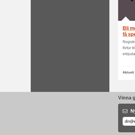
Bli m
få sp
Registr
förtur 
erbjud
Aktuelt
Vinna g
N