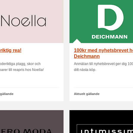
iktig rea!
100kr med nyhetsbrevet 
Deichmann
oderiktiga plagg, skor och
Anmälan till nyhetsbrevet ger dig 100k
arer till reapris hos Noella!
ditt nästa köp.
 gällande
Aktuelt gällande