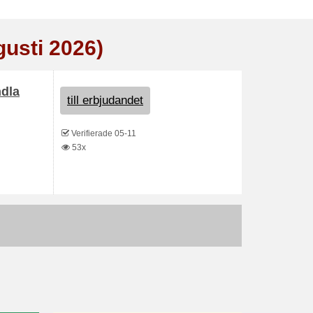
gusti 2026)
ndla
till erbjudandet
Verifierade 05-11
53x