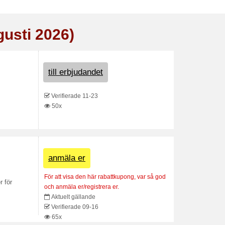
gusti 2026)
till erbjudandet
Verifierade 11-23
50x
anmäla er
För att visa den här rabattkupong, var så god
r för
och anmäla er/registrera er.
Aktuelt gällande
Verifierade 09-16
65x