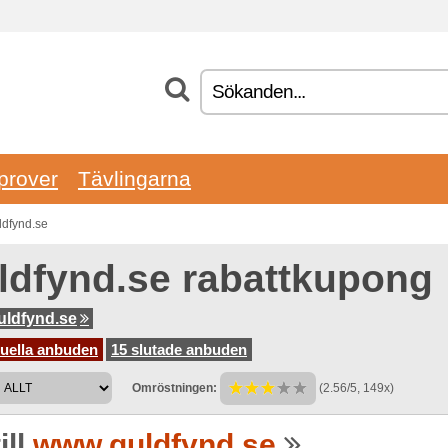
prover
Tävlingarna
ldfynd.se
ldfynd.se rabattkupong
ldfynd.se
tuella anbuden
15 slutade anbuden
Omröstningen:
(2.56/5, 149x)
ill
www.guldfynd.se