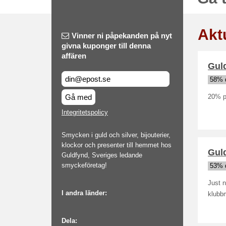
Akt
Vinner ni påpekanden på nyt
givna kuponger till denna
affären
Guld
58% 
Gå med
20% p
Integritetspolicy
Smycken i guld och silver, bijouterier,
klockor och presenter till hemmet hos
Guld
Guldfynd, Sveriges ledande
smyckeföretag!
53% 
Just n
I andra länder:
klubb
Dela: