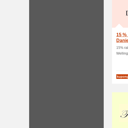
15 % 
Danie
15% rab
Welling
kupon