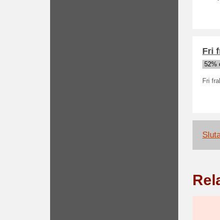
Fri 
52% 
Fri fr
Slut
Rel