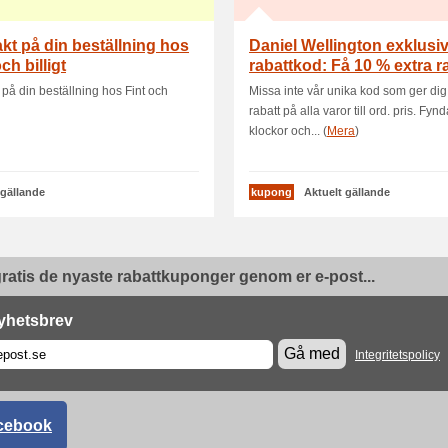
rakt på din beställning hos
Daniel Wellington exklusi
ch billigt
rabattkod: Få 10 % extra r
t på din beställning hos Fint och
Missa inte vår unika kod som ger dig
rabatt på alla varor till ord. pris. Fyn
klockor och... (
Mera
)
 gällande
kupong
Aktuelt gällande
ratis de nyaste rabattkuponger genom er e-post...
yhetsbrev
Gå med
Integritetspolicy
cebook