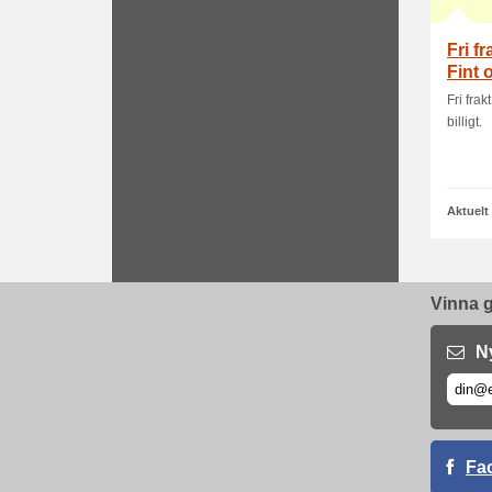
Fri f
Fint o
Fri frak
billigt.
Aktuelt
Vinna g
N
Fa