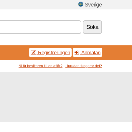
Sverige
Söka
Registreringen
Anmälan
Ni är besittaren till en affär?
Hurudan fungerar det?