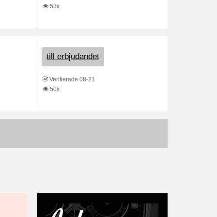
53x
till erbjudandet
Verifierade 08-21
50x