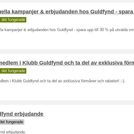
ella kampanjer & erbjudanden hos Guldfynd - spara 
 det fungerade
lla kampanjer & erbjudanden hos Guldfynd - spara upp till 30 % på utvalda s
medlem i Klubb Guldfynd och ta del av exklusiva fö
 det fungerade
dlem i Klubb Guldfynd och ta del av exklusiva förmåner och rabatter! :-).
dfynd erbjudande
det fungerade
ynd erbjudande.