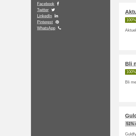
Facebook
Twitter
Aktu
LinkedIn
100%
Pinterest
WhatsApp
Aktue
Bli 
100%
Bli me
Gul
51% 
Guldf