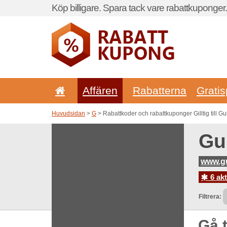
Köp billigare. Spara tack vare rabattkuponger.
Affären
Rabatterna
Gratis
Huvudsidan
>
G
> Rabattkoder och rabattkuponger Gilltig till Gu
Gu
www.gu
6 ak
Filtrera:
Gå t