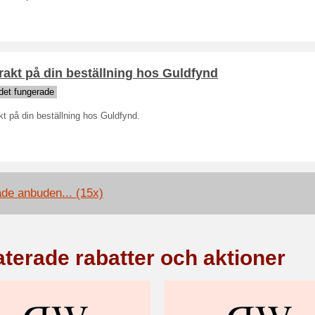
frakt på din beställning hos Guldfynd
det fungerade
akt på din beställning hos Guldfynd.
ade anbuden... (15x)
aterade rabatter och aktioner