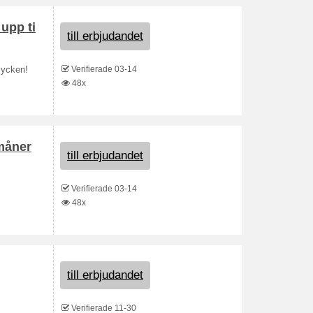
upp ti
till erbjudandet
Verifierade 03-14
mycken!
48x
rmåner
till erbjudandet
Verifierade 03-14
48x
till erbjudandet
Verifierade 11-30