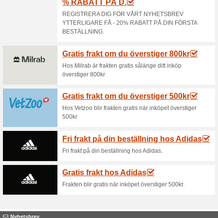
Aktuella rabatter sa
Golfhäfte+för 200 kr 
100% det fungerade
Aktione
Utvalda golfbanor där du får 
endast vill testa.