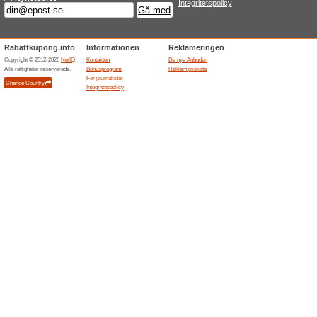
Spela i flera länder m
kostar
100% det fungerade
Aktione
Golfhälftet låter dig spela gol
Tyskland, Spanien, Portugal, St
banor som du får tillgång till.
Slutade anbuden... (29x)