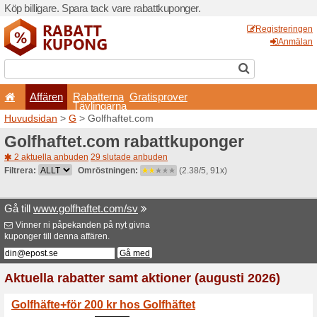
Köp billigare. Spara tack va
Affären
Rabatterna
Tävlingarna
Huvudsidan
>
G
> Golfhaft