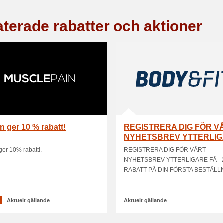
aterade rabatter och aktioner
 ger 10 % rabatt!
REGISTRERA DIG FÖR V
NYHETSBREV YTTERLI
FÅ - 20 % RABATT PÅ D.
er 10% rabatt!.
REGISTRERA DIG FÖR VÅRT
NYHETSBREV YTTERLIGARE FÅ -
RABATT PÅ DIN FÖRSTA BESTÄLL
g
Aktuelt gällande
Aktuelt gällande