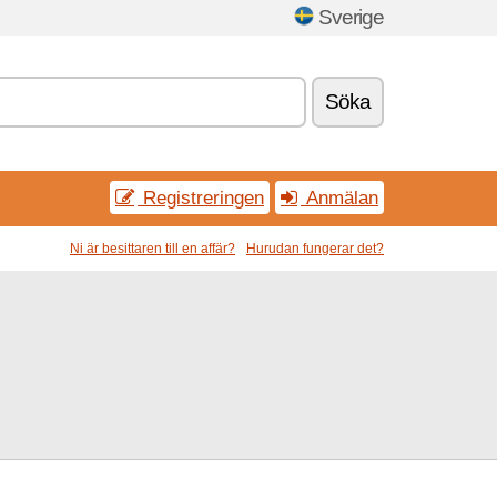
Sverige
Söka
Registreringen
Anmälan
Ni är besittaren till en affär?
Hurudan fungerar det?