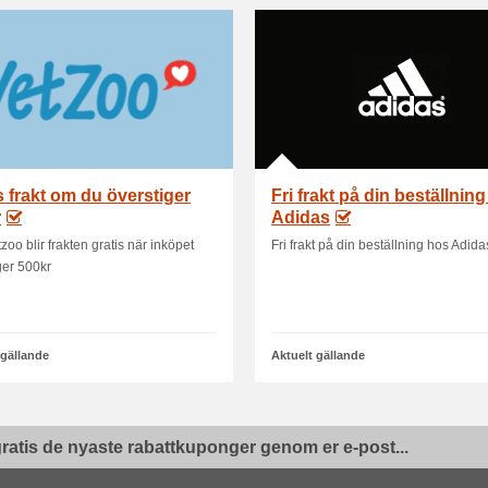
s frakt om du överstiger
Fri frakt på din beställnin
r
Adidas
zoo blir frakten gratis när inköpet
Fri frakt på din beställning hos Adida
ger 500kr
 gällande
Aktuelt gällande
ratis de nyaste rabattkuponger genom er e-post...