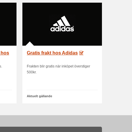
g hos
Gratis frakt hos Adidas
s.
Frakten blir gratis när inköpet överstiger
500kr.
Aktuelt gällande