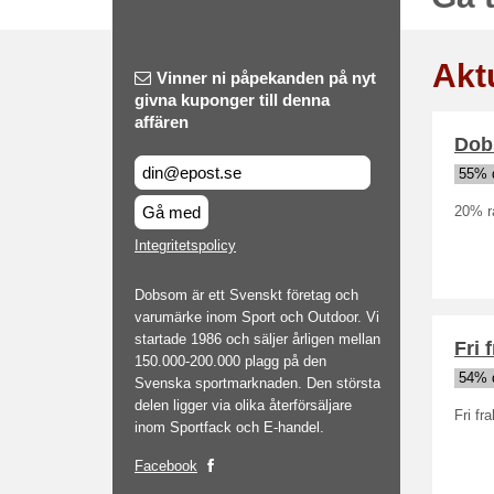
Akt
Vinner ni påpekanden på nyt
givna kuponger till denna
affären
Dob
55% 
Gå med
20% ra
Integritetspolicy
Dobsom är ett Svenskt företag och
varumärke inom Sport och Outdoor. Vi
startade 1986 och säljer årligen mellan
Fri 
150.000-200.000 plagg på den
54% 
Svenska sportmarknaden. Den största
delen ligger via olika återförsäljare
Fri fr
inom Sportfack och E-handel.
Facebook