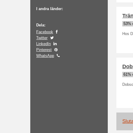
I andra länder:
Trän
53% 
Dela:
Facebook
Hos Do
Twitter
LinkedIn
Pinterest
WhatsApp
Dob
61% 
Dobso
Slut