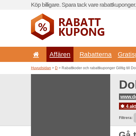
Köp billigare. Spara tack vare rabattkuponger.
Affären
Rabatterna
Gratis
Huvudsidan
>
D
> Rabattkoder och rabattkuponger Gilltig till 
Do
www.d
4 ak
Filtrera:
Gå t