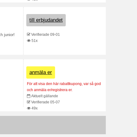
till erbjudandet
Verifierade 09-01
h junior!
51x
anmäla er
För att visa den här rabattkupong, var så god
och anmäla er/registrera er.
Aktuelt gällande
Verifierade 05-07
49x