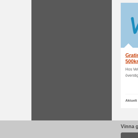
Grati
500k
Hos Vet
översti
Aktuelt
Vinna g