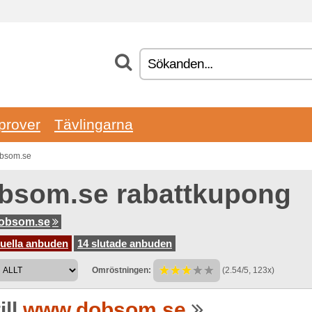
prover
Tävlingarna
Dobsom.se
bsom.se rabattkupong
obsom.se
tuella anbuden
14 slutade anbuden
Omröstningen:
(2.54/5, 123x)
ill
www.dobsom.se