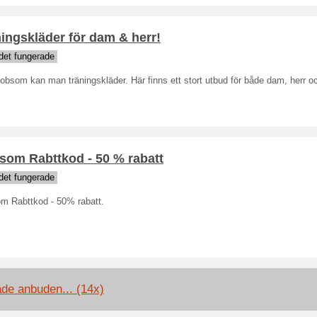
ingskläder för dam & herr!
det fungerade
bsom kan man träningskläder. Här finns ett stort utbud för både dam, herr oc
som Rabttkod - 50 % rabatt
det fungerade
m Rabttkod - 50% rabatt.
ade anbuden... (14x)