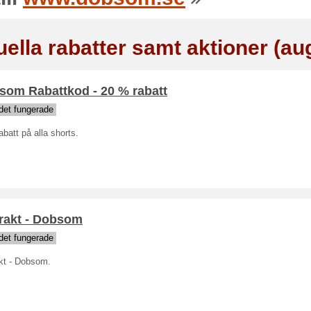
uella rabatter samt aktioner (au
som Rabattkod - 20 % rabatt
det fungerade
batt på alla shorts.
frakt - Dobsom
det fungerade
akt - Dobsom.