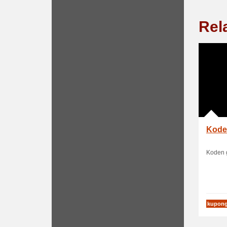
Rel
Koden
Koden g
kupon