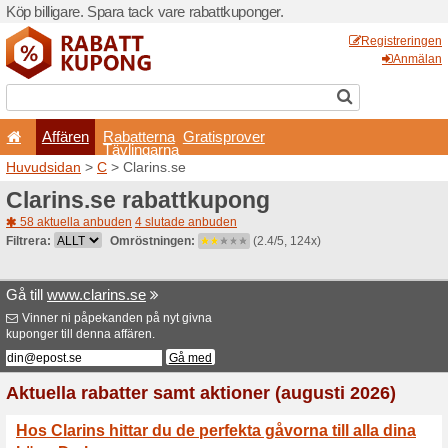
Köp billigare. Spara tack va
Affären
Rabatterna
Tävlingarna
Huvudsidan
>
C
> Clarins.