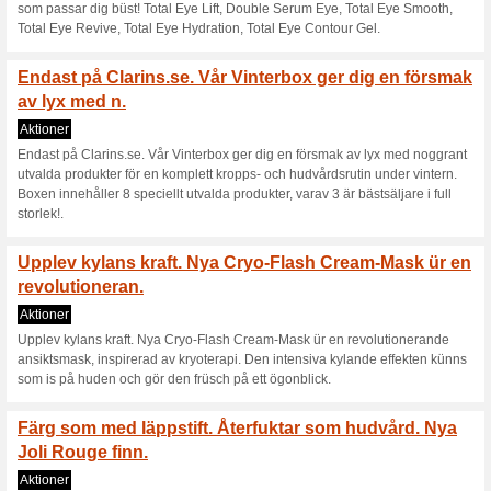
0% det fungerade
Aktioner
Fylligare hud på 60 sekunder 
huden mürkbart fylligare, med 
fetbladsvüxten Kalanchoe pin
efter 60 sekunder - Nattkrüm 1
Gratis leverans på all
40% det fungerade
Aktioner
Gratis leverans på alla beställ