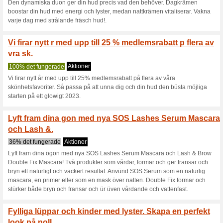
Hlsa hsten vlkommen
fr en mjuk .
100% det fungerade
Aktione
Hülsa hösten vülkommen med 
med strålande lyster. Få alla v
bestüllningar över 700kr - So
Cream, Beauty Flash Balm & Li
Beauty Flash Peeling 