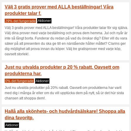
Aktuella rabatter sa
Hos Clarins hittar du 
küra. Du k.
43% det fungerade
Aktioner
Hos Clarins hittar du de perfe
skicka en present direkt från vå
visa nürhet men kanske inte k