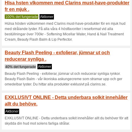
Denna dynamiska duo
Hydra-Essentiel s.
Aktioner
Denna dynamiska duo ger din 
och mask är båda berikade me
till torr och trött hy på några 
i vinterkylan.