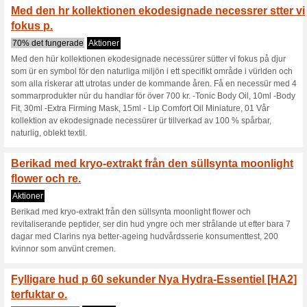
Välj 3 gratis prover 
produkter talar f.
29% det fungerade
Aktioner
Välj 3 gratis prover med ALLA b
Välj dina prover med varje be
inte så långt borta. Funderar 
säker på att presenten du ska 
dig möjlighet att prova innan d