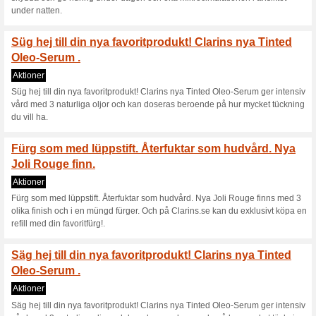
som ür en symbol för den natur
som alla riskerar att utrota
sommarprodukter nür du handla
Fit, 30ml -Extra Firming Mask,
kollektion av ekodesignade ne
naturlig, oblekt textil.
Berikad med kryo-ext
flower och re.