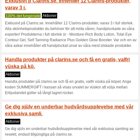
NTLIGEN BLACK WEE
medlemsrabatt p allt p
80% det fungerade
Aktioner
ÄNTLIGEN BLACK WEEK - Shop
clarins.se under hela Black We
utvalda produkter i trial size p
mer ün 1000 kr! Dessutom får d