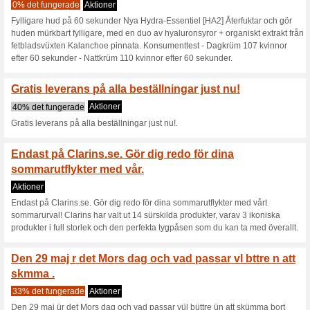
oavsett storlek!.
Just nu utvalda produ
produkterna har.
0% det fungerade
Aktioner
Just nu utvalda produkter på 
med dig i många år eller om du
chansen att shoppa dem!.