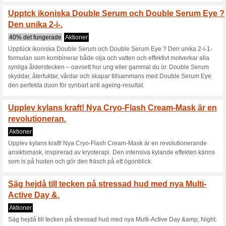
Få ett kit vid köp öve
WONDER PERFECT .
29% det fungerade
Aktioner
Få ett kit vid köp över 700 
MASCARA 4D 01 BLACK MI
50ML DISCOVERY SIZE TOTAL
2) CLEANSING MILK TRIAL 
ESSAI 7ML 21.