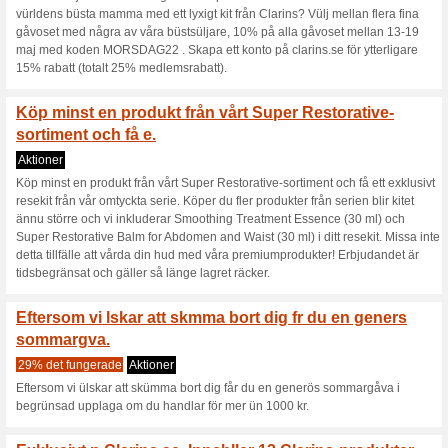
Hallå alla skönhets-
dina favoritp.
Aktioner
Hallå alla skönhets- och hudv
från Clarins under Black Wee
Spenderar du mer än 800 kr f
utkik på hemsidan under vec