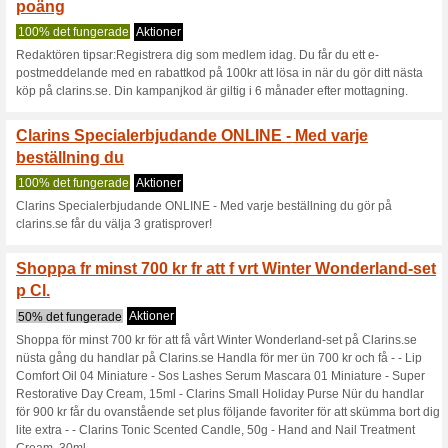
Den 29 maj r det Mors
skmma .
33% det fungerade
Aktioner
Den 29 maj ür det Mors dag oc
vürldens büsta mamma med ett l
gåvoset med några av våra bü
maj med koden MORSDAG22 . Sk
15% rabatt (totalt 25% medlem