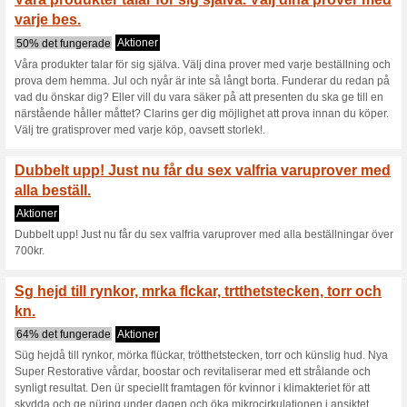
Aktioner
EXKLUSIVT ONLINE - Detta unde
skydda din hud mot solens farli
Med den hr kollektio
fokus p.
70% det fungerade
Aktioner
Med den hür kollektionen ekod