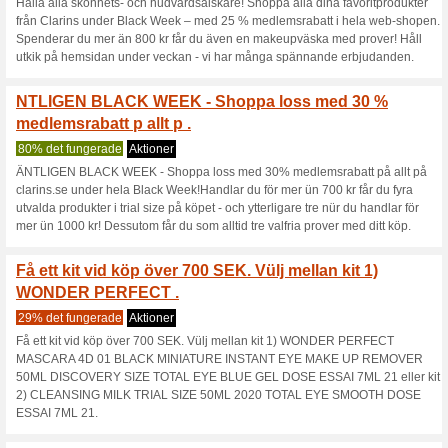
Fylliga lppar och kin
look p noll.
0% det fungerade
Aktioner
Fylliga lüppar och kinder med 
ikoniska 2-in-1 Lip Perfector 
peptider, kombinerar den mak
ta hand om din hud.