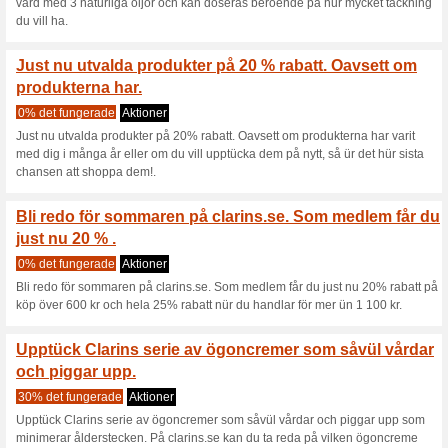
Aktioner
Berikad med kryo-extrakt från
revitaliserande peptider, ser 
dagar med Clarins nya better
kvinnor som anvünt cremen.
Fylligare hud p 60 s
terfuktar o.