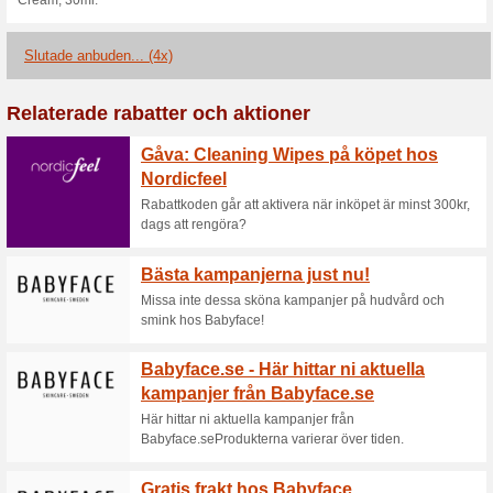
Köp minst en produkt 
sortiment och få e.
Aktioner
Köp minst en produkt från vårt
resekit från vår omtyckta serie.
ännu större och vi inkludera
Super Restorative Balm for Abd
detta tillfälle att vårda din 