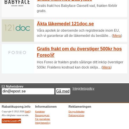
tidsbegränsat och gäller så lä
Eftersom vi lskar att
sommargva.
29% det fungerade
Aktioner
Eftersom vi ülskar att skümma
begrünsad upplaga om du hand