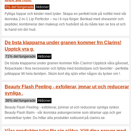
reducerar synliga .
40% det fungerade
Aktioner
Beauty Flash Peeling - exfolie
Beauty Flash Balm - vår ikon
omedelbar lyster. Du hittar all
EXKLUSIVT ONLINE - D
allt du behöve.