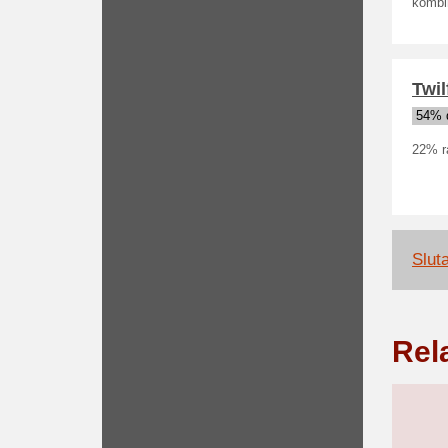
kombin
Twil
54% 
22% ra
Slut
Rel