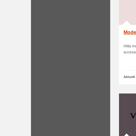
Moder
Hitta m
accesso
Aktuelt