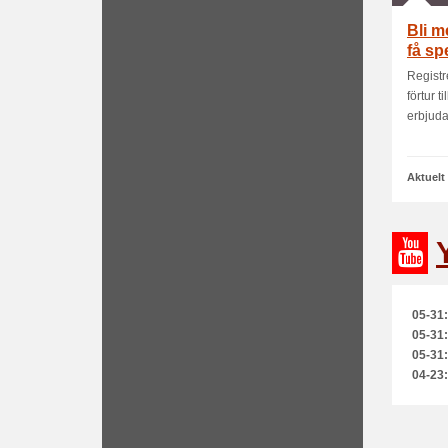
Bli m
få sp
Registr
förtur 
erbjud
Aktuelt
05-31:
05-31:
05-31:
04-23: