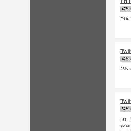
Fri 
47% 
Fri fr
Twil
42% 
25% ra
Twil
52% 
Upp ti
göras 