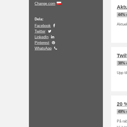
Change.com
Aktu
44% 
Dela:
Aktuel
Facebook
Twitter
LinkedIn
Pinterest
WhatsApp
Twil
38% 
Upp ti
20 %
49% 
På rab