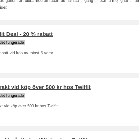
ttre genom att bidra med en rabatt du har fått tillgång till och få möjlighet till at
iser.
fit Deal - 20 % rabatt
det fungerade
batt vid köp av minst 3 varor.
frakt vid köp över 500 kr hos Twilfit
det fungerade
akt vid köp över 500 kr hos Twilfit.