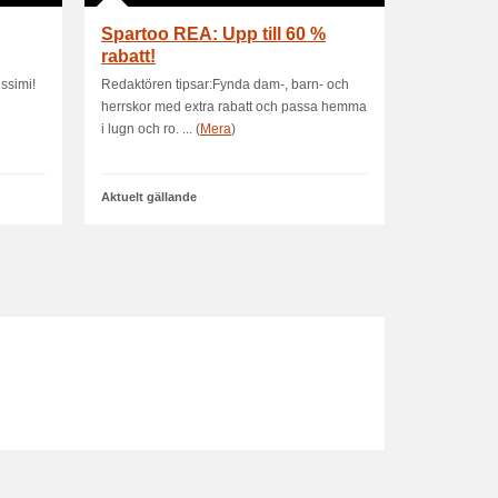
Spartoo REA: Upp till 60 %
rabatt!
issimi!
Redaktören tipsar:Fynda dam-, barn- och
herrskor med extra rabatt och passa hemma
i lugn och ro. ... (
Mera
)
Aktuelt gällande