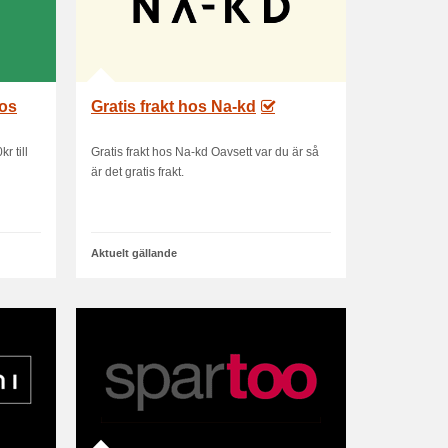
hos
Gratis frakt hos Na-kd
r till
Gratis frakt hos Na-kd Oavsett var du är så
är det gratis frakt.
Aktuelt gällande