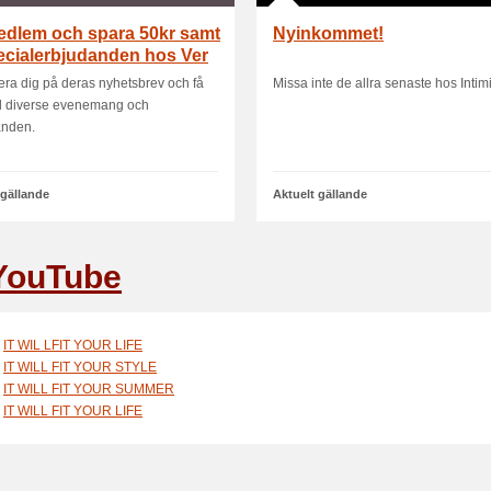
edlem och spara 50kr samt
Nyinkommet!
ecialerbjudanden hos Ver
era dig på deras nyhetsbrev och få
Missa inte de allra senaste hos Intim
till diverse evenemang och
anden.
 gällande
Aktuelt gällande
YouTube
IT WIL LFIT YOUR LIFE
IT WILL FIT YOUR STYLE
IT WILL FIT YOUR SUMMER
IT WILL FIT YOUR LIFE