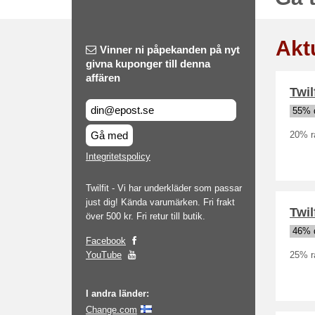
Akt
Vinner ni påpekanden på nyt
givna kuponger till denna
affären
Twil
55% 
Gå med
20% ra
Integritetspolicy
Twilfit - Vi har underkläder som passar
just dig! Kända varumärken. Fri frakt
Twil
över 500 kr. Fri retur till butik.
46% 
Facebook
YouTube
25% ra
I andra länder:
Change.com