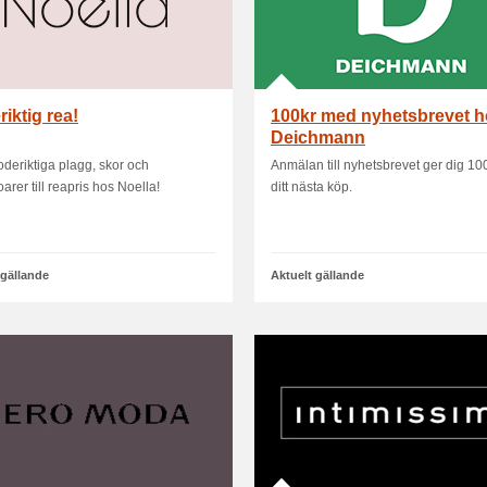
iktig rea!
100kr med nyhetsbrevet 
Deichmann
oderiktiga plagg, skor och
Anmälan till nyhetsbrevet ger dig 100k
arer till reapris hos Noella!
ditt nästa köp.
 gällande
Aktuelt gällande