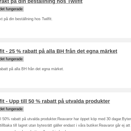
frakt på din beställning hos Twilfit
det fungerade
akt på din beställning hos Twilfit.
fit - 25 % rabatt på alla BH från det egna märket
det fungerade
batt på alla BH från det egna märket.
fit - Upp till 50 % rabatt på utvalda produkter
det fungerade
ll 50% rabatt på utvalda produkter.Reavaror har öppet köp med 30 dagar.Byte
tillbaka till lagret utan bytesrätt gäller endast i våra butiker.Reavaror går ej att