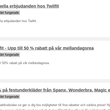
ella erbjudanden hos Twilfit
det fungerade
la erbjudanden hos Twilfit.
fit - Upp till 50 % rabatt på vår mellandagsrea
det fungerade
ll 50% rabatt på vår mellandagsrea.
 på festunderkläder från Spanx, Wonderbra, Magic e
det fungerade
attkodsidan.se ger vi dig bra möjligheter till fina rabatter och sänkta priser! H