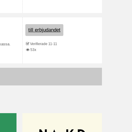
till erbjudandet
Verifierade 11-11
 kassa.
53x