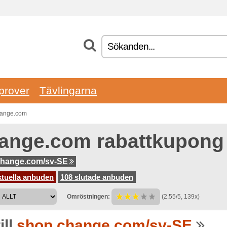
prover
Tävlingarna
Change.com
ange.com rabattkupong
change.com/sv-SE
ktuella anbuden
108 slutade anbuden
Omröstningen:
(2.55/5, 139x)
ill
shop.change.com/sv-SE