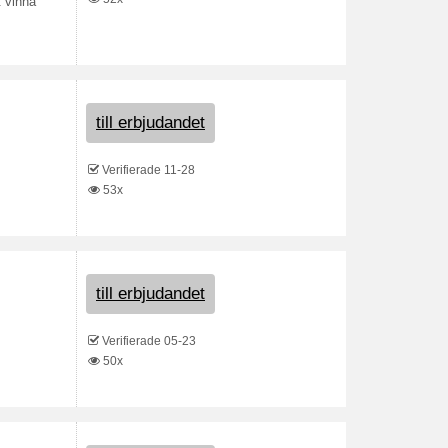
t vinna
till erbjudandet
Verifierade 11-28
53x
till erbjudandet
Verifierade 05-23
50x