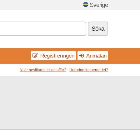
Sverige
Söka
Registreringen
Anmälan
Ni är besittaren till en affär?
Hurudan fungerar det?