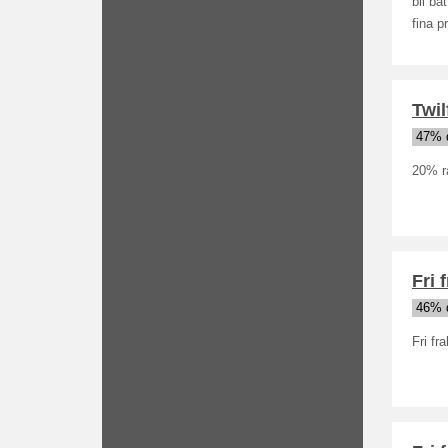
bli bä
fina pr
Twil
47% 
20% ra
Fri 
46% 
Fri fr