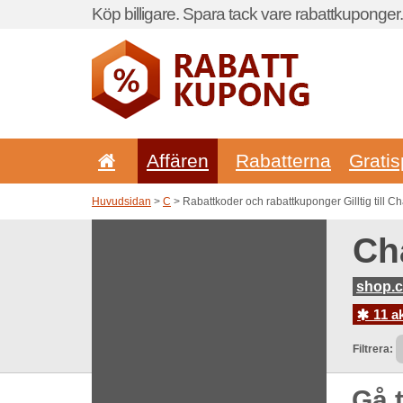
Köp billigare. Spara tack vare rabattkuponger.
Affären
Rabatterna
Gratis
Huvudsidan
>
C
> Rabattkoder och rabattkuponger Gilltig till 
Ch
shop.
11 a
Filtrera:
Gå t