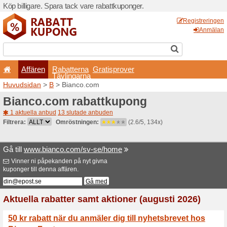
Köp billigare. Spara tack va
Affären
Rabatterna
Tävlingarna
Huvudsidan
>
B
> Bianco.