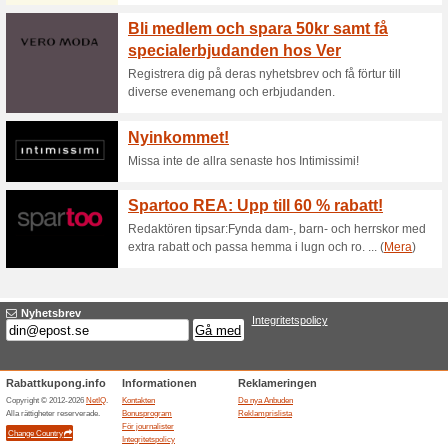
Aktuella rabatter sa
50 kr rabatt när du an
Bianco Footwear
52% det fungerade
Aktioner
50 kr rabatt när du anmäler di