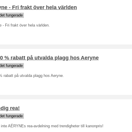
ne - Fri frakt över hela världen
det fungerade
 - Fri frakt över hela världen.
0 % rabatt på utvalda plagg hos Aeryne
det fungerade
% rabatt på utvalda plagg hos Aeryne.
dig rea!
det fungerade
inte AÉRYNEs rea-avdelning med trendigheter till kanonpris!