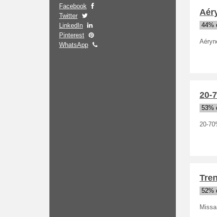
Facebook
Aéry
Twitter
LinkedIn
44% 
Pinterest
Aéryne
WhatsApp
20-7
53% 
20-70
Tren
52% 
Missa 