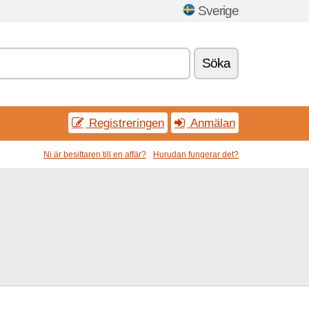
Sverige
Söka
Registreringen
Anmälan
Ni är besittaren till en affär?
Hurudan fungerar det?