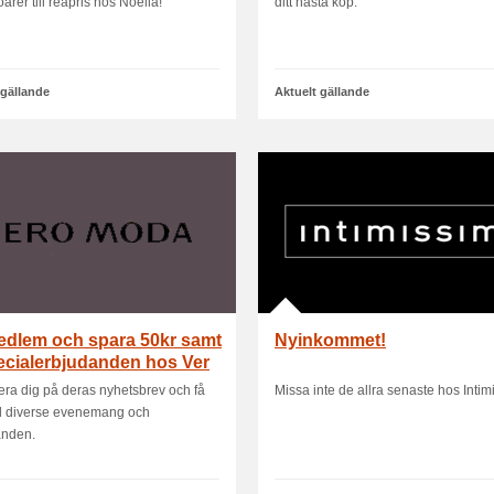
arer till reapris hos Noella!
ditt nästa köp.
 gällande
Aktuelt gällande
edlem och spara 50kr samt
Nyinkommet!
ecialerbjudanden hos Ver
era dig på deras nyhetsbrev och få
Missa inte de allra senaste hos Intim
till diverse evenemang och
anden.