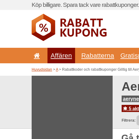
Köp billigare. Spara tack vare rabattkuponger.
Affären
Rabatterna
Gratis
Huvudsidan
>
A
> Rabattkoder och rabattkuponger Gilltig till A
Ae
aeryn
5 ak
Filtrera:
Gå t