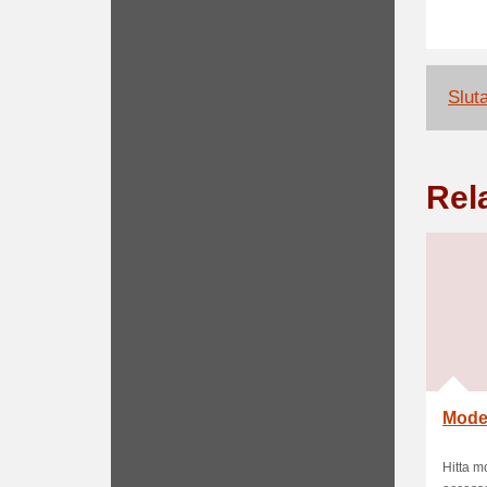
Slut
Rel
Moder
Hitta m