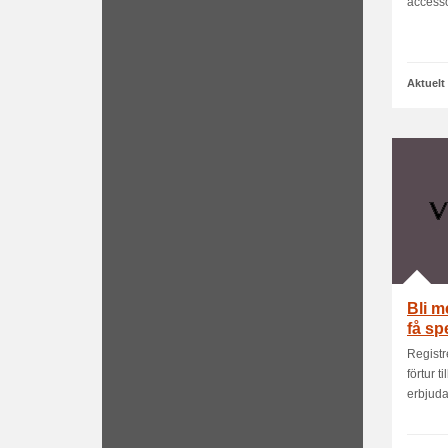
accesso
Aktuelt
Bli m
få sp
Registr
förtur 
erbjud