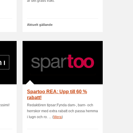
är det gratis frakt.
Aktuelt gällande
Spartoo REA: Upp till 60 %
rabatt!
issimi!
Redaktören tipsar:Fynda dam-, barn- och
herrskor med extra rabatt och passa hemma
i lugn och ro. ... (
Mera
)