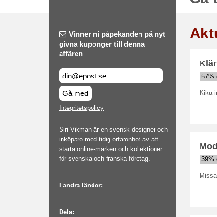
Akt
Vinner ni påpekanden på nyt
givna kuponger till denna
affären
Klän
57% 
Gå med
Kika 
Integritetspolicy
Siri Vikman är en svensk designer och
inköpare med tidig erfarenhet av att
Mode
starta online-märken och kollektioner
för svenska och franska företag.
39% 
Missa 
I andra länder:
Dela: