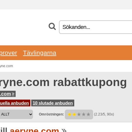
prover
Tävlingarna
eryne.com
ryne.com rabattkupong
e.com
tuella anbuden
10 slutade anbuden
Omröstningen:
(2.23/5, 90x)
ill
aeryne.com