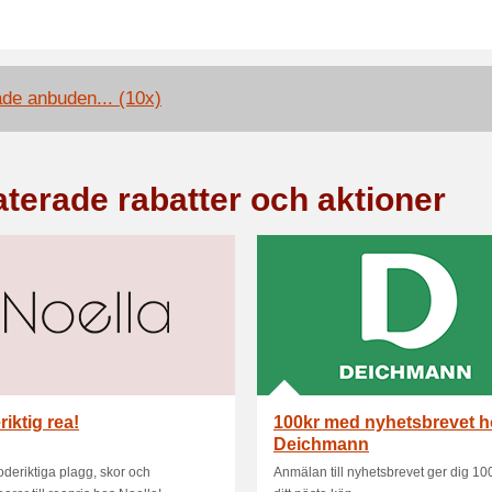
ade anbuden... (10x)
aterade rabatter och aktioner
iktig rea!
100kr med nyhetsbrevet 
Deichmann
oderiktiga plagg, skor och
Anmälan till nyhetsbrevet ger dig 100k