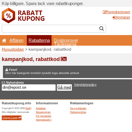
Köp billigare. Spara tack va
Affären
Rabatterna
Huvudsidan
> kampanjkod, 