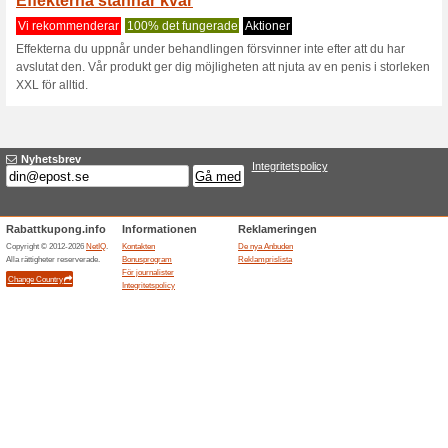
Aktuella rabatter sa
Börja ditt nya sexliv
Vi rekommenderar
100% det
Du är bara ett par mus-klickar f
steget. Fyll i formuläret nedan