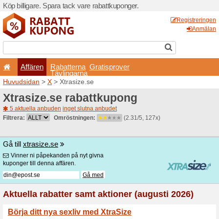
Köp billigare. Spara tack va
Affären
Rabatterna
Tävlingarna
Huvudsidan
>
X
> Xtrasize.