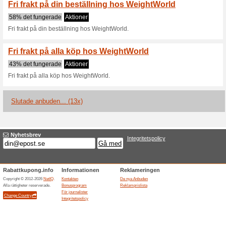
Aktuella rabatter sa
Gratis frakt hos Weig
54% det fungerade
Aktioner
Frakten blir gratis när inköpet
Pengarna-tillbaka-ga