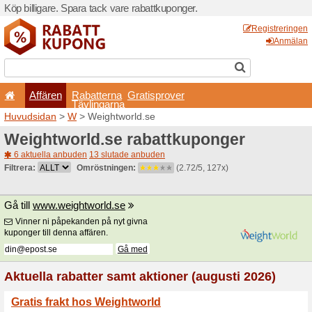
Köp billigare. Spara tack va
Affären
Rabatterna
Tävlingarna
Huvudsidan
>
W
> Weightw