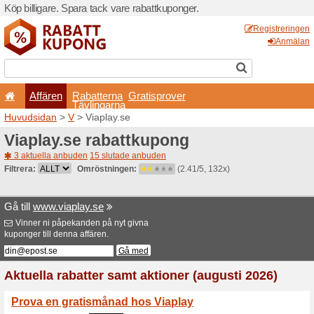
Köp billigare. Spara tack va
Affären
Rabatterna
Tävlingarna
Huvudsidan
>
V
> Viaplay.