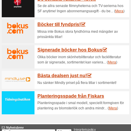
Aktuella rabatter sa
Prova en gratismånad
38% det fungerade
Aktioner
Prova en gratismånad hos Via
Viaplay Total utan bi