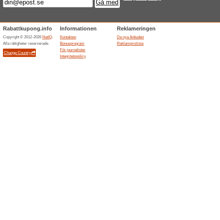
61% det fungerade
Aktioner
Viaplay Total utan bindningsti
Få en månad kostnads
46% det fungerade
Aktioner
Få en månad kostnadsfritt hos
Slutade anbuden... (15x)