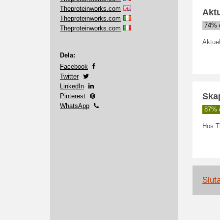
Theproteinworks.com
Akt
Theproteinworks.com
74% 
Theproteinworks.com
Aktue
Dela:
Facebook
Twitter
LinkedIn
Skap
Pinterest
WhatsApp
87% 
Hos Th
Slut