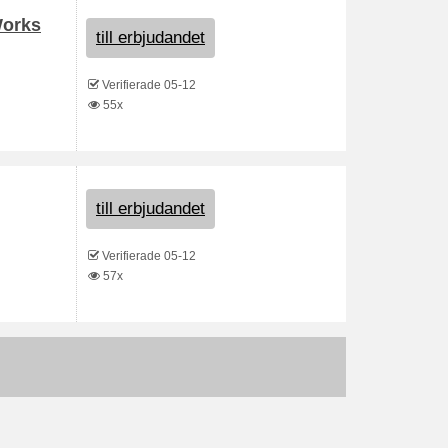
Works
till erbjudandet
Verifierade 05-12
55x
till erbjudandet
Verifierade 05-12
57x