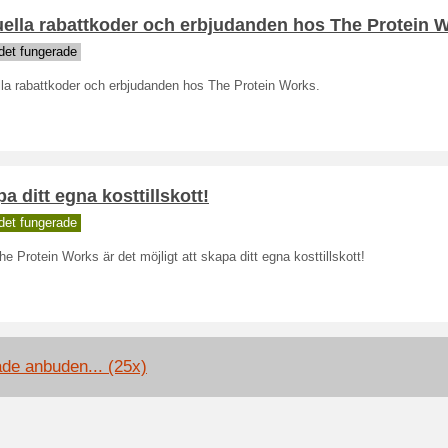
uella rabattkoder och erbjudanden hos The Protein 
det fungerade
lla rabattkoder och erbjudanden hos The Protein Works.
a ditt egna kosttillskott!
det fungerade
e Protein Works är det möjligt att skapa ditt egna kosttillskott!
ade anbuden... (25x)