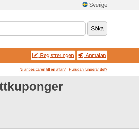
Sverige
Söka
Registreringen
Anmälan
Ni är besittaren till en affär?
Hurudan fungerar det?
ttkuponger