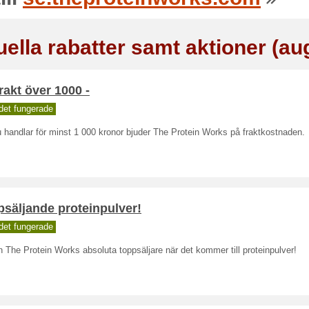
uella rabatter samt aktioner (au
frakt över 1000 -
det fungerade
 handlar för minst 1 000 kronor bjuder The Protein Works på fraktkostnaden.
säljande proteinpulver!
det fungerade
n The Protein Works absoluta toppsäljare när det kommer till proteinpulver!