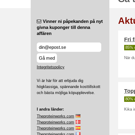
Akt
Vinner ni påpekanden på nyt
givna kuponger till denna
affären
Fri 
85% 
Gå med
När du
Integritetspolicy
Vi är här för att erbjuda dig
högklassiga, spännande kosttillskott
Topp
och bästa möjliga köpupplevelse.
80% 
I andra länder:
Kika i
Theproteinworks.com
Theproteinworks.com
Theproteinworks.com
Theproteinworks.com