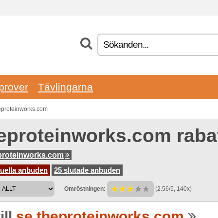
prover
Tävlingarna
heproteinworks.com
eproteinworks.com raba
proteinworks.com
tuella anbuden
25 slutade anbuden
Omröstningen:
(2.56/5, 140x)
ill
se.theproteinworks.com