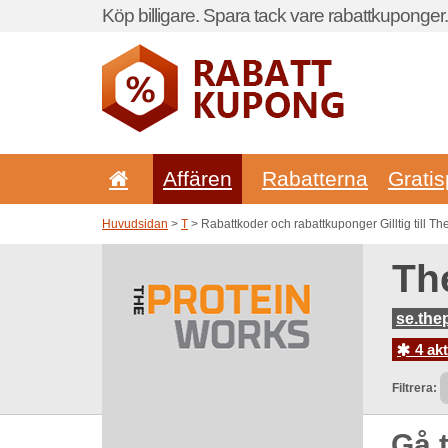
Köp billigare. Spara tack vare rabattkuponger.
Affären
Rabatterna
Gratis
Huvudsidan
>
T
> Rabattkoder och rabattkuponger Gilltig till T
Th
se.the
4 ak
Filtrera:
Gå t