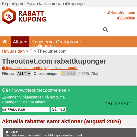
Köp billigare. Spara tack va
Affären
Rabatterna
Tävlingarna
Huvudsidan
>
T
> Theoutn