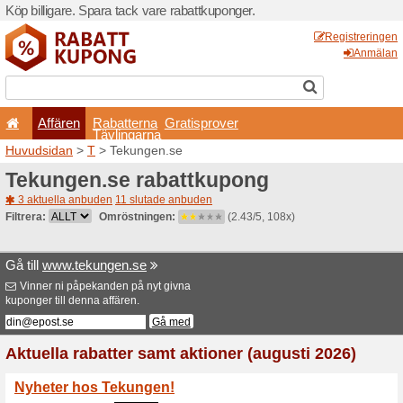
Köp billigare. Spara tack va
Affären
Rabatterna
Tävlingarna
Huvudsidan
>
T
> Tekunge