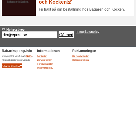
Från Tekungen får du f
Hos dem köp.
57% det fungerade
Aktioner
Från Tekungen får du fri frakt
slags teer av högsta kvalitet. Så
i Tekungens fina webbshop.
Fri frakt på din best