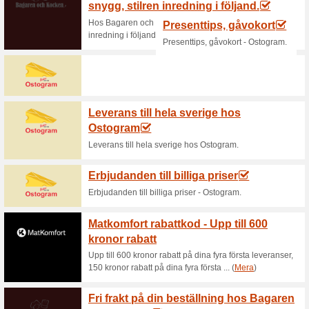
Aktuella rabatter sa
Nyheter hos Tekunge
58% det fungerade
Aktioner
Missa inte de senaste nyhetern
smaker!