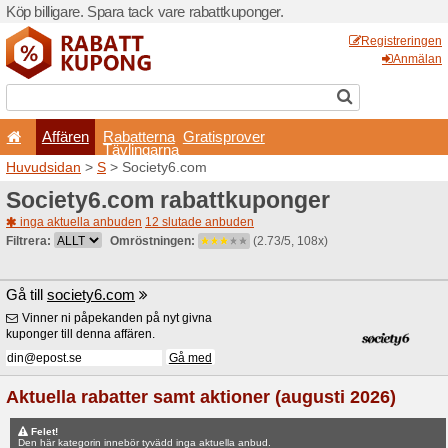
Köp billigare. Spara tack va
Affären
Rabatterna
Tävlingarna
Huvudsidan
>
S
> Society6