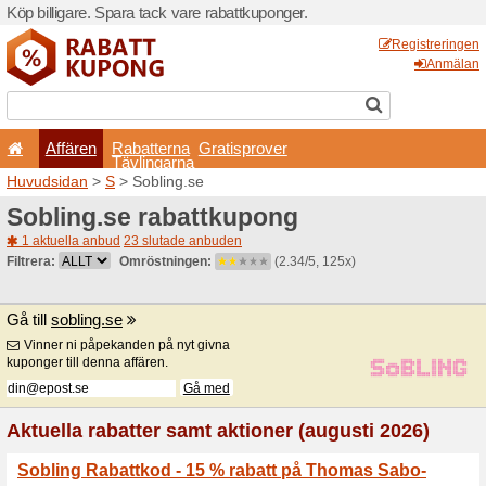
Köp billigare. Spara tack va
Affären
Rabatterna
Tävlingarna
Huvudsidan
>
S
> Sobling.