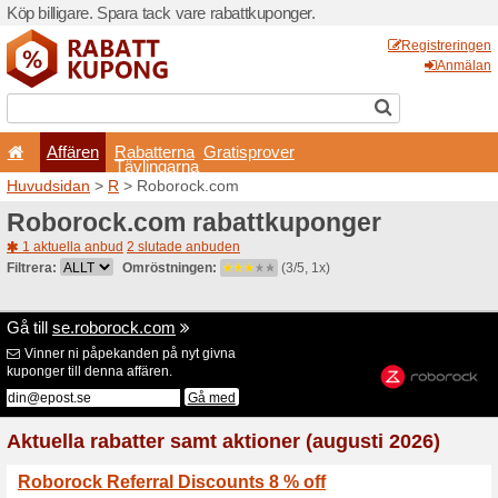
Köp billigare. Spara tack va
Affären
Rabatterna
Tävlingarna
Huvudsidan
>
R
> Roboroc