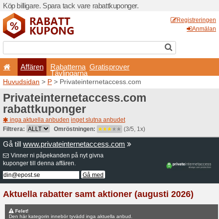
Köp billigare. Spara tack va
Affären
Rabatterna
Tävlingarna
Huvudsidan
>
P
> Privatei