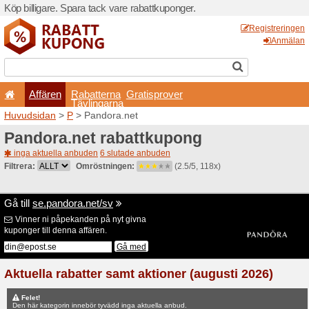
Köp billigare. Spara tack va
Affären
Rabatterna
Tävlingarna
Huvudsidan
>
P
> Pandora.