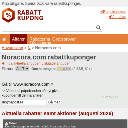
Köp billigare. Spara tack va
Affären
Rabatterna
Tävlingarna
Huvudsidan
>
N
> Noracor