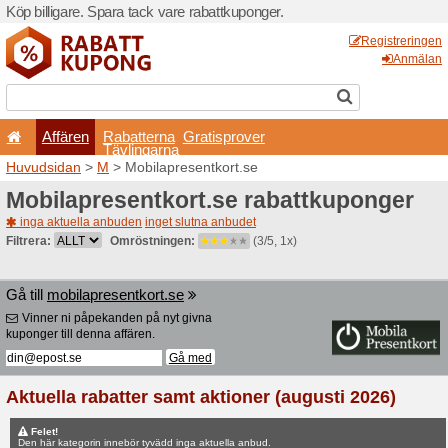
Köp billigare. Spara tack va
Affären
Rabatterna
Tävlingarna
Huvudsidan
>
M
> Mobilapr