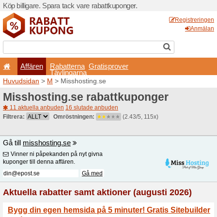
Köp billigare. Spara tack va
Affären
Rabatterna
Tävlingarna
Huvudsidan
>
M
> Misshost