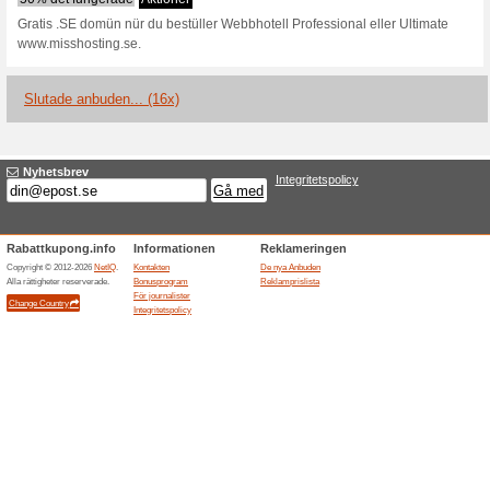
Erbjudande: 82 % rab
endast 9
100% det fungerade
Aktione
Erbjudande: 82 % rabatt på we
Ingen rabattkod behövs.
Kostnadsfria SSL cert
60% det fungerade
Aktioner