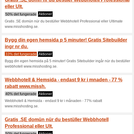
Kampanj: 81 % rabatt
endast 1
100% det fungerade
Aktione
Kampanj: 81 % rabatt på Webbh
mån!Redaktören tipsar:Bygg d
dessutom GRATIS sitebuilder.