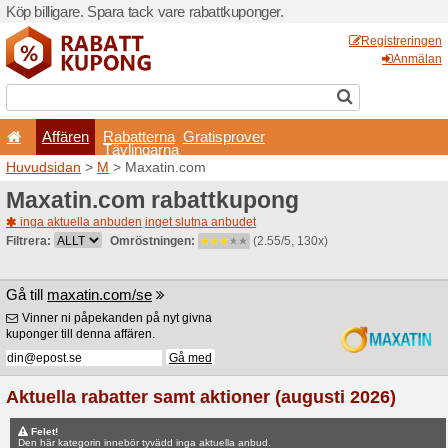
Köp billigare. Spara tack va
Affären
Rabatterna
Tävlingarna
Huvudsidan
>
M
> Maxatin