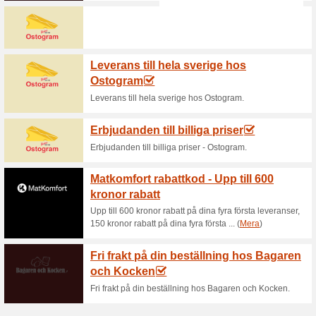
Nya produkter hos Mat
100% det fungerade
Aktione
Just nu kan du spara upp till 
produkter och kolla om du hitt
Sista chansen att fynd
100