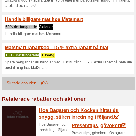
Aktuella rabatter sa
Sista chansen produkt
%
100% det fungerade
Aktione
Just nu får du upp till 58 % r
Köp billiga drycker, godis, nöt
%.