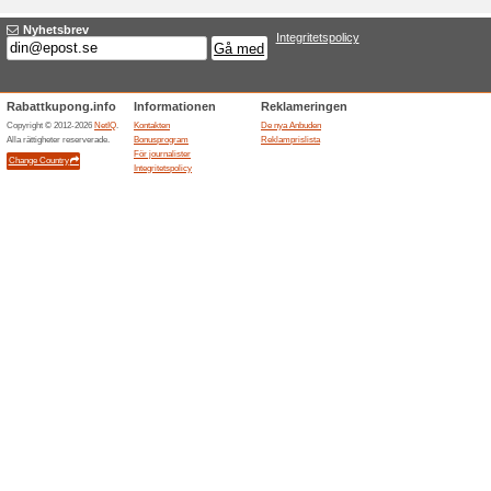
100% det fungerade
Aktione
Sista chansen att fynda varor t
rabattkod behövs.
Snacks & godis - spara
sötsaker, t
100% det fungerade
Aktione