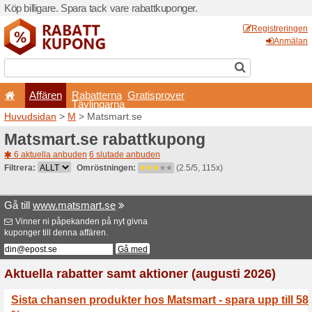
Köp billigare. Spara tack va
Affären
Rabatterna
Tävlingarna
Huvudsidan
>
M
> Matsmar