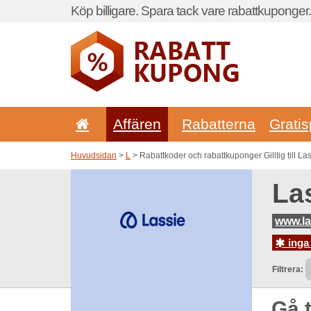
Köp billigare. Spara tack vare rabattkuponger.
Affären
Rabatterna
Gratis
Huvudsidan
>
L
> Rabattkoder och rabattkuponger Gilltig till La
La
www.la
inga
Filtrera:
Gå t