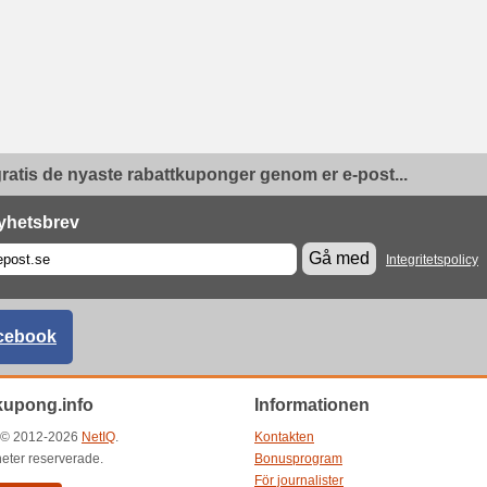
ratis de nyaste rabattkuponger genom er e-post...
yhetsbrev
Gå med
Integritetspolicy
cebook
kupong.info
Informationen
t © 2012-2026
NetIQ
.
Kontakten
gheter reserverade.
Bonusprogram
För journalister