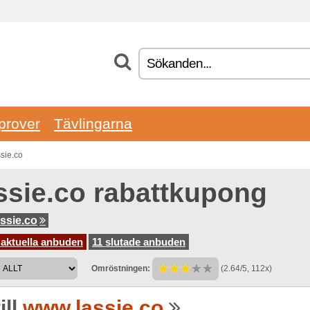
prover
Tävlingarna
ssie.co
ssie.co rabattkupong
ssie.co
 aktuella anbuden
11 slutade anbuden
Omröstningen:
(2.64/5, 112x)
ill
www.lassie.co