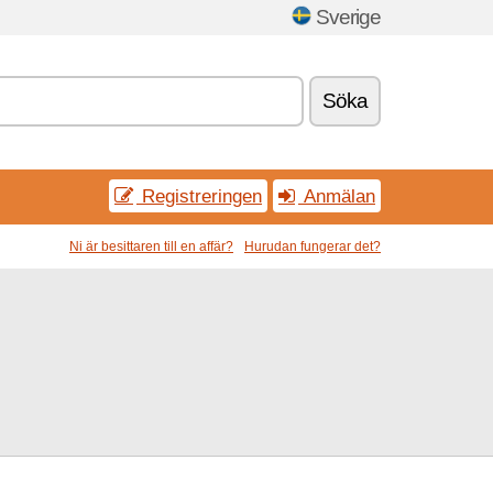
Sverige
Söka
Registreringen
Anmälan
Ni är besittaren till en affär?
Hurudan fungerar det?