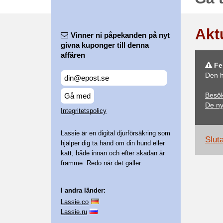
Akt
Vinner ni påpekanden på nyt
givna kuponger till denna
affären
Fel
Den h
Besök
Gå med
De n
Integritetspolicy
Lassie är en digital djurförsäkring som
Slut
hjälper dig ta hand om din hund eller
katt, både innan och efter skadan är
framme. Redo när det gäller.
I andra länder:
Lassie.co
Lassie.ru