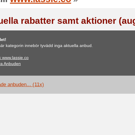
uella rabatter samt aktioner (au
et!
är kategorin innebör tyvädd inga aktuella anbud.
 www.lassie.co
ya Anbuden
ade anbuden... (11x)