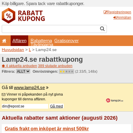
Köp billigare. Spara tack va
Affären
Rabatterna
Tävlingarna
Huvudsidan
>
L
> Lamp24.