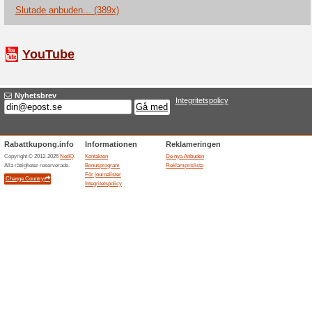
Aktuella rabatter sa
Gratis frakt om inköp
Vi rekommenderar
100% det
Hos Lamp24 blir frakten gratis
100kr rabatt med ny