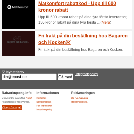
Aktuella rabatter sa
Stockholms 200 bäst
46% det fungerade
Aktioner
Stockholms 200 bästa krogar 
Relaterade rabatter 