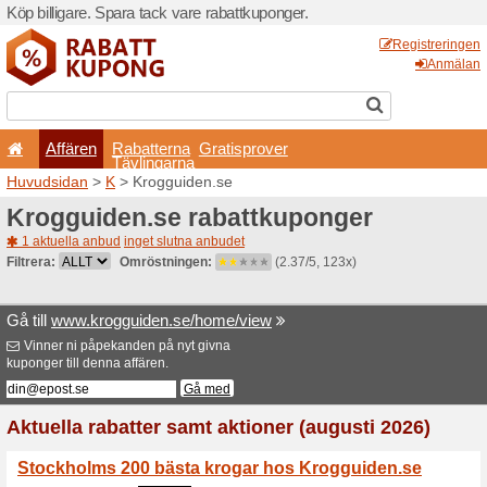
Köp billigare. Spara tack va
Affären
Rabatterna
Tävlingarna
Huvudsidan
>
K
> Krogguid