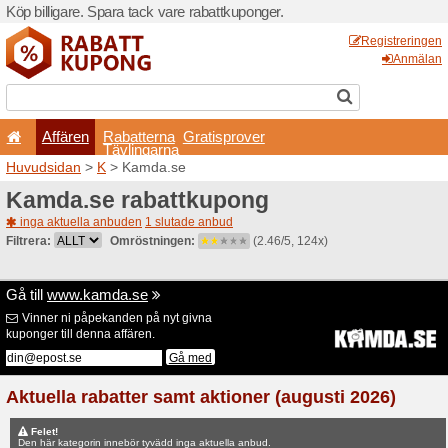
Köp billigare. Spara tack va
Affären
Rabatterna
Tävlingarna
Huvudsidan
>
K
> Kamda.s