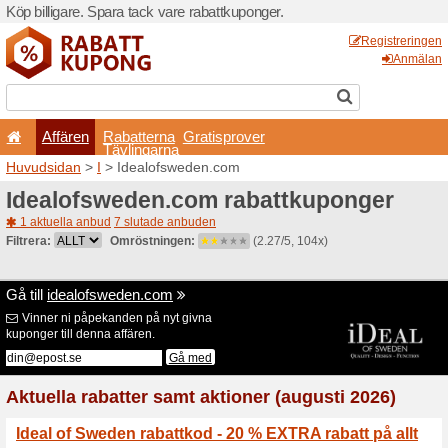
Köp billigare. Spara tack va
Affären
Rabatterna
Tävlingarna
Huvudsidan
>
I
> Idealofs