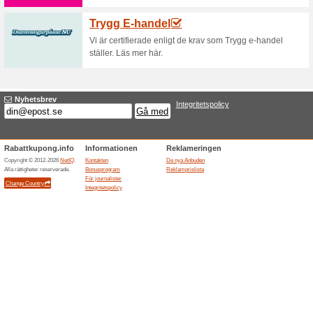
Håll utkik efter nya erbjudand
20-70 % rabatt på utv
47% det fungerade
Aktioner
20-70% rabatt på utvald hemte
Hemtex - Fraktfritt ö
50% det fungerade
Aktioner