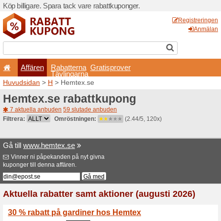
Köp billigare. Spara tack va
Affären
Rabatterna
Tävlingarna
Huvudsidan
>
H
> Hemtex.