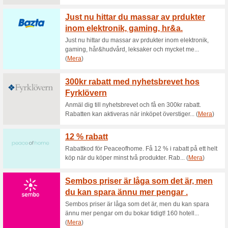
Hemtex - 22 % rabatt p
63% det fungerade
Kupong
22% rabatt på en valfri vara.Gä
varan som du lägger i varuko
online.Rabattkoden anges i b
Hemtex Deal
39% det fungerade
Aktioner