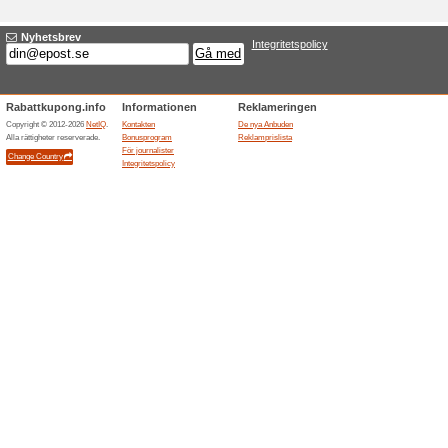
Aktuella rabatter sa
Gratis frakt om du ö
Vi rekommenderar
100% det
Oavsett plats, frakten blir grat
Fria returer hos Gym