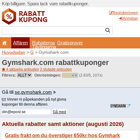
Köp billigare. Spara tack va
Affären
Rabatterna
Tävlingarna
Huvudsidan
>
G
> Gymsha