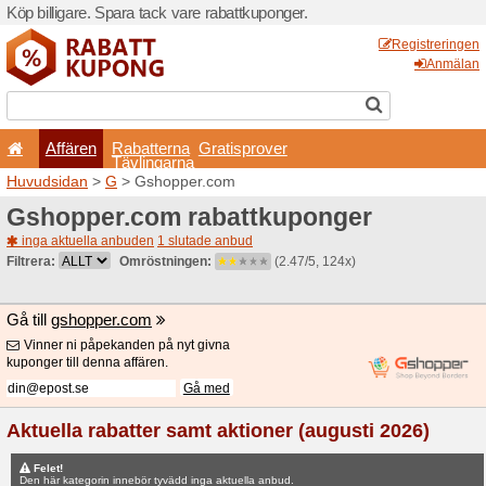
Köp billigare. Spara tack va
Affären
Rabatterna
Tävlingarna
Huvudsidan
>
G
> Gshoppe