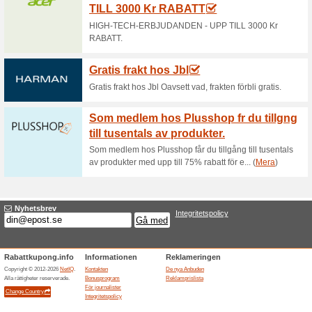
Aktuella rabatter sa
Fri frakt på din best
52% det fungerade
Aktioner
Fri frakt på din beställning ho
Slutade anbuden... (4x)