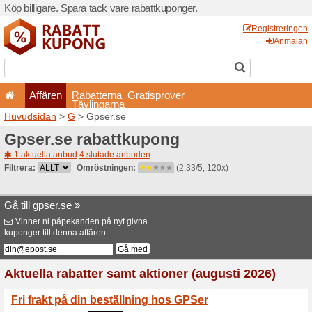
Köp billigare. Spara tack va
Affären
Rabatterna
Tävlingarna
Huvudsidan
>
G
> Gpser.s