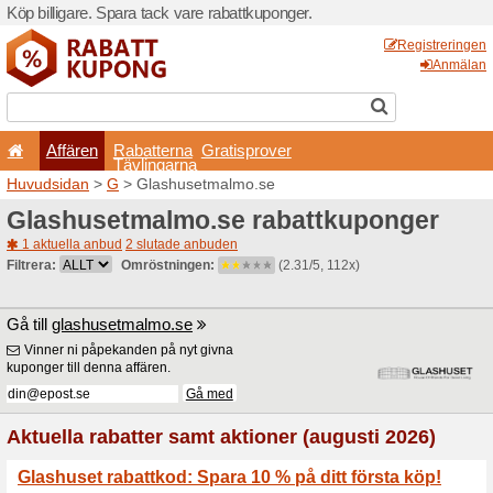
Köp billigare. Spara tack va
Affären
Rabatterna
Tävlingarna
Huvudsidan
>
G
> Glashus