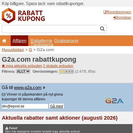
Köp billigare. Spara tack va
Affären
Rabatterna
Tävlingarna
Huvudsidan
>
G
> G2a.co