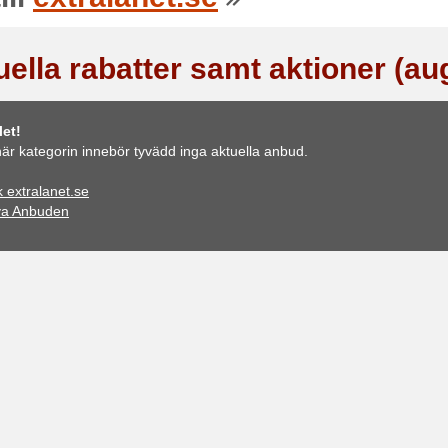
uella rabatter samt aktioner (au
et!
är kategorin innebör tyvädd inga aktuella anbud.
 extralanet.se
ya Anbuden