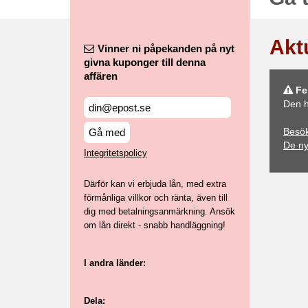
Akt
Vinner ni påpekanden på nyt
givna kuponger till denna
affären
Fel
Den h
Besök
Gå med
De n
Integritetspolicy
Därför kan vi erbjuda lån, med extra
förmånliga villkor och ränta, även till
dig med betalningsanmärkning. Ansök
om lån direkt - snabb handläggning!
I andra länder:
Dela: