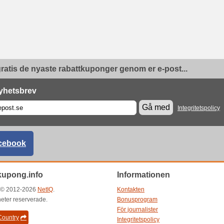
ratis de nyaste rabattkuponger genom er e-post...
yhetsbrev
Gå med
Integritetspolicy
cebook
kupong.info
Informationen
t © 2012-2026
NetIQ
.
Kontakten
gheter reserverade.
Bonusprogram
För journalister
ountry
Integritetspolicy