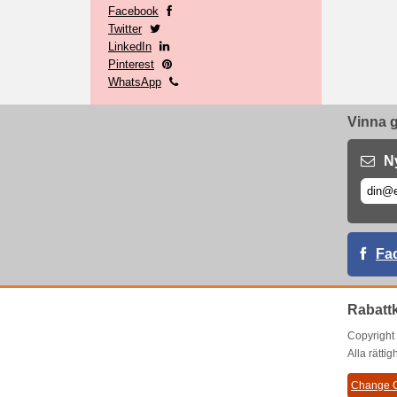
Facebook
Twitter
LinkedIn
Pinterest
WhatsApp
Vinna g
N
Fa
Rabatt
Copyrigh
Alla rätti
Change C