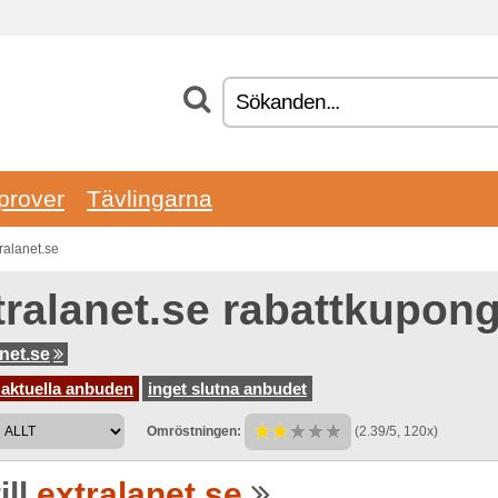
prover
Tävlingarna
tralanet.se
tralanet.se rabattkupon
anet.se
 aktuella anbuden
inget slutna anbudet
Omröstningen:
(2.39/5, 120x)
ill
extralanet.se