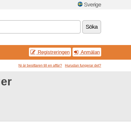
Sverige
Söka
Registreringen
Anmälan
Ni är besittaren till en affär?
Hurudan fungerar det?
ger