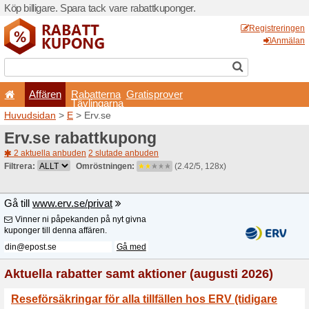
Köp billigare. Spara tack va
Affären
Rabatterna
Tävlingarna
Huvudsidan
>
E
> Erv.se