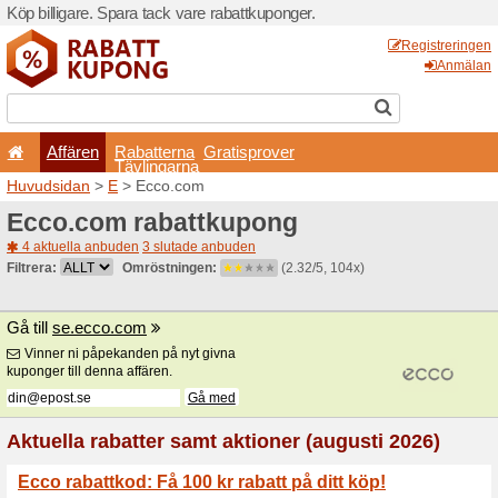
Köp billigare. Spara tack va
Affären
Rabatterna
Tävlingarna
Huvudsidan
>
E
> Ecco.co