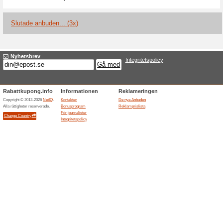
Aktuella rabatter sa
Ecco rabattkod: Få 100
100% det fungerade
Aktione
Anmäl dig till nyhetsbrevet idag
limiterade kollektioner och er
ditt nästa köp. Din rabattkod p
kr. Du kan lösa in rabatten o