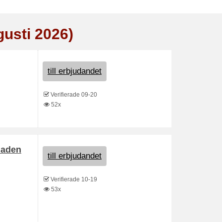
gusti 2026)
till erbjudandet
Verifierade 09-20
52x
naden
till erbjudandet
Verifierade 10-19
53x