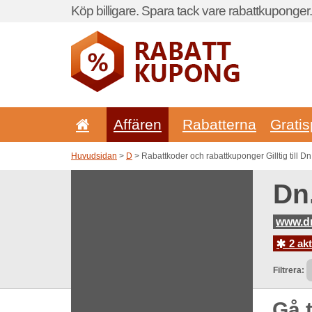
Köp billigare. Spara tack vare rabattkuponger.
Affären
Rabatterna
Gratis
Huvudsidan
>
D
> Rabattkoder och rabattkuponger Gilltig till Dn
Dn
www.d
2 ak
Filtrera:
Gå t