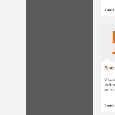
Aktuelt
Sign
Olika b
facklit
kan vari
Aktuelt