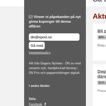
Akt
Vinner ni påpekanden på nyt
givna kuponger till denna
affären
Bli 
49% 
Gå med
Börja 
Integritetspolicy
Allt från Dagens Nyheter - DN.se med
senaste nytt, handplockad läsning i
Dage
DN.Prio och papperstidningen digitalt.
däre
61% 
I andra länder:
Prova 
Dela:
Facebook