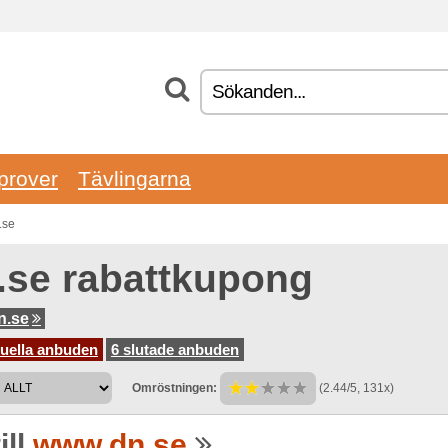
prover
Tävlingarna
.se
.se rabattkupong
n.se
tuella anbuden
6 slutade anbuden
Omröstningen:
(2.44/5, 131x)
ill
www.dn.se