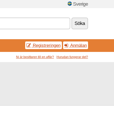
Sverige
Söka
Registreringen
Anmälan
Ni är besittaren till en affär?
Hurudan fungerar det?