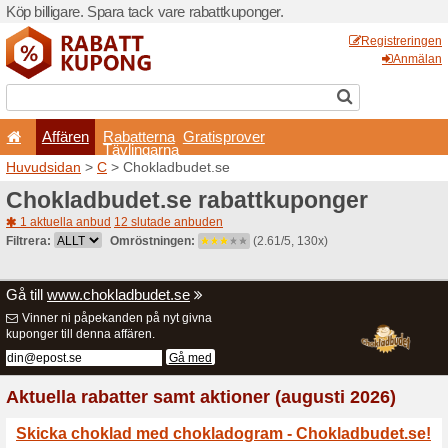
Köp billigare. Spara tack va
Affären
Rabatterna
Tävlingarna
Huvudsidan
>
C
> Choklad