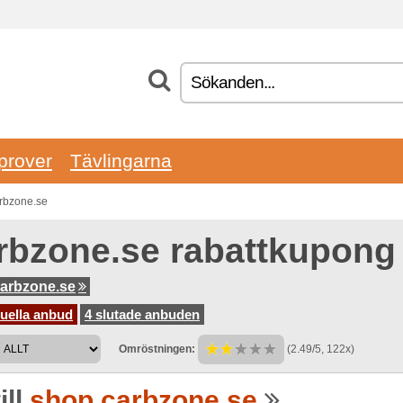
prover
Tävlingarna
arbzone.se
rbzone.se rabattkupong
arbzone.se
uella anbud
4 slutade anbuden
Omröstningen:
(2.49/5, 122x)
ill
shop.carbzone.se