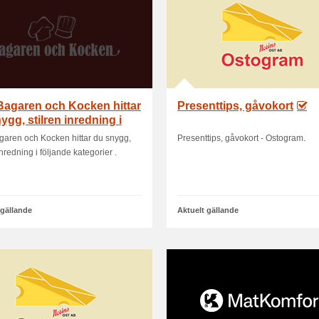
Bagaren och Kocken hittar
Presenttips, gåvokort
ygg, stilren inredning i
nd.
aren och Kocken hittar du snygg,
Presenttips, gåvokort - Ostogram.
inredning i följande kategorier .
 gällande
Aktuelt gällande