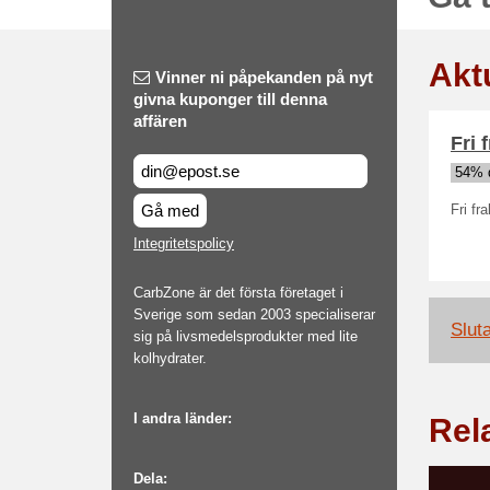
Akt
Vinner ni påpekanden på nyt
givna kuponger till denna
affären
Fri 
54% 
Gå med
Fri fr
Integritetspolicy
CarbZone är det första företaget i
Sverige som sedan 2003 specialiserar
Slut
sig på livsmedelsprodukter med lite
kolhydrater.
I andra länder:
Rel
Dela: