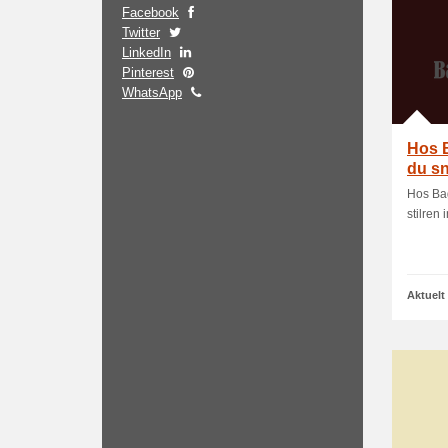
Facebook
Twitter
LinkedIn
Pinterest
WhatsApp
Hos 
du sn
följa
Hos Bag
stilren 
Aktuelt