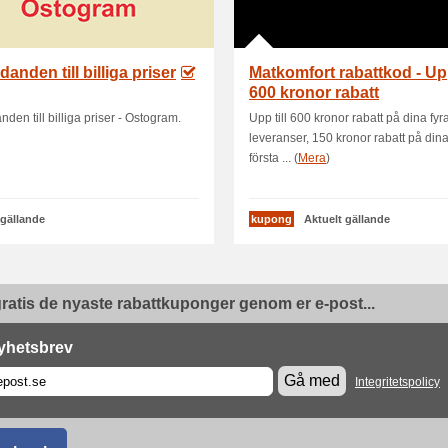
danden till billiga priser
Matkomfort rabattkod - Upp
600 kronor rabatt
nden till billiga priser - Ostogram.
Upp till 600 kronor rabatt på dina fyra
leveranser, 150 kronor rabatt på dina
första ... (
Mera
)
 gällande
kupong
Aktuelt gällande
ratis de nyaste rabattkuponger genom er e-post...
yhetsbrev
Gå med
Integritetspolicy