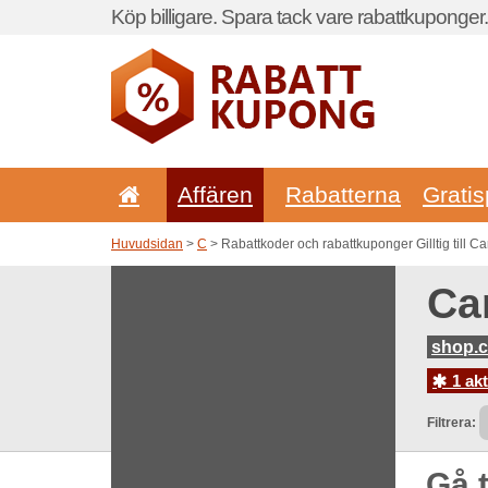
Köp billigare. Spara tack vare rabattkuponger.
Affären
Rabatterna
Gratis
Huvudsidan
>
C
> Rabattkoder och rabattkuponger Gilltig till C
Ca
shop.c
1 akt
Filtrera:
Gå t