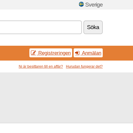
Sverige
Söka
Registreringen
Anmälan
Ni är besittaren till en affär?
Hurudan fungerar det?