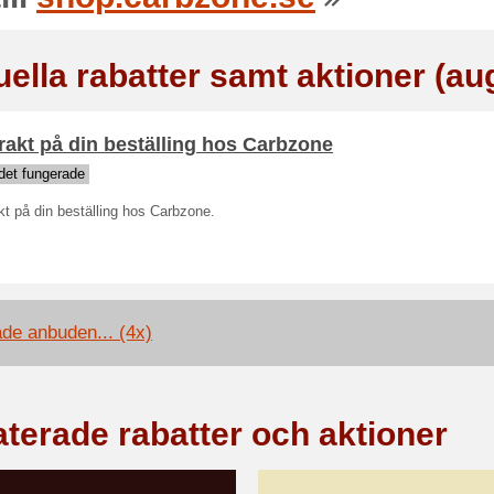
uella rabatter samt aktioner (au
frakt på din beställing hos Carbzone
det fungerade
akt på din beställing hos Carbzone.
ade anbuden... (4x)
aterade rabatter och aktioner